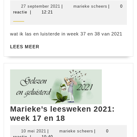
De
27
marieke
27 september 2021
|
marieke scheers
|
0
boeken
september
scheers
reactie
|
12:21
2021
van
week
wat ik las en luisterde in week 37 en 38 van 2021
37
en
LEES
LEES MEER
MEER
38
Marieke’s leesweken 2021:
Marieke’s
week 17 en 18
leesweken
10
marieke
10 mei 2021
|
marieke scheers
|
0
2021:
mei
scheers
reactie
|
10:40