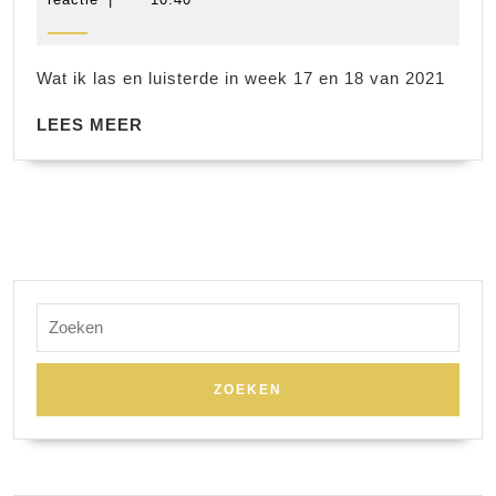
2021
week
17
Wat ik las en luisterde in week 17 en 18 van 2021
en
LEES
18
LEES MEER
MEER
Zoek
naar: