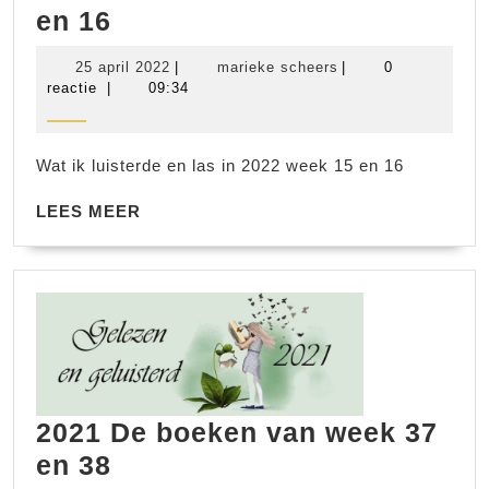
2022
en 16
De
25
marieke
25 april 2022
|
marieke scheers
|
0
boeken
april
scheers
reactie
|
09:34
2022
van
week
Wat ik luisterde en las in 2022 week 15 en 16
15
en
LEES
LEES MEER
MEER
16
2021 De boeken van week 37
2021
en 38