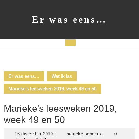
Ga
naar
de
Er was eens…
inhoud
Open
knop
Er was eens…
Wat ik las
Marieke’s leesweken 2019, week 49 en 50
Marieke’s leesweken 2019,
week 49 en 50
16
marieke
16 december 2019
|
marieke scheers
|
0