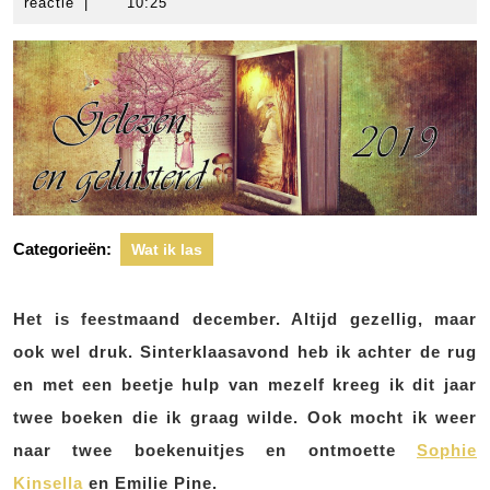
december
scheers
reactie
|
10:25
2019
Categorieën:
Wat ik las
Het is feestmaand december. Altijd gezellig, maar
ook wel druk. Sinterklaasavond heb ik achter de rug
en met een beetje hulp van mezelf kreeg ik dit jaar
twee boeken die ik graag wilde. Ook mocht ik weer
naar twee boekenuitjes en ontmoette
Sophie
Kinsella
en Emilie Pine.