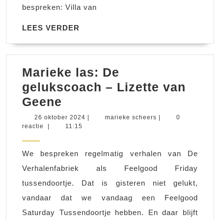
bespreken: Villa van
LEES
LEES VERDER
VERDER
Marieke las: De
gelukscoach – Lizette van
Marieke
Geene
las:
26
marieke
26 oktober 2024
|
marieke scheers
|
0
oktober
scheers
reactie
|
11:15
De
2024
gelukscoach
We bespreken regelmatig verhalen van De
–
Verhalenfabriek als Feelgood Friday
Lizette
tussendoortje. Dat is gisteren niet gelukt,
van
vandaar dat we vandaag een Feelgood
Geene
Saturday Tussendoortje hebben. En daar blijft