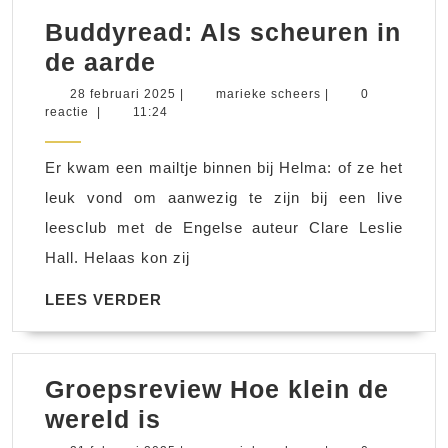
Buddyread: Als scheuren in
Buddyread:
de aarde
Als
28
marieke
28 februari 2025
|
marieke scheers
|
0
februari
scheers
reactie
|
11:24
scheuren
2025
in
Er kwam een mailtje binnen bij Helma: of ze het
de
leuk vond om aanwezig te zijn bij een live
aarde
leesclub met de Engelse auteur Clare Leslie
Hall. Helaas kon zij
LEES
LEES VERDER
VERDER
Groepsreview Hoe klein de
Groepsreview
wereld is
Hoe