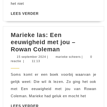
het niet
LEES
LEES VERDER
VERDER
Marieke las: Een
eeuwigheid met jou –
Marieke
Rowan Coleman
las:
15
marieke
15 september 2024
|
marieke scheers
|
0
september
scheers
reactie
|
11:13
Een
2024
eeuwigheid
Soms komt er een boek voorbij waarvan je
met
gelijk weet: Die wil ik lezen. Zo ging het ook
jou
met Een eeuwigheid met jou van Rowan
–
Coleman. Marieke had geluk en mocht het
Rowan
Coleman
LEES
LEES VERDER