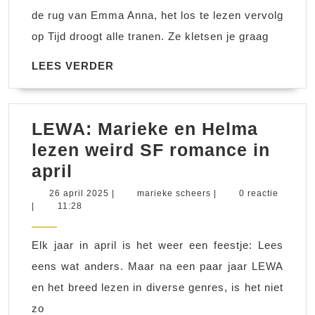
van
de rug van Emma Anna, het los te lezen vervolg
Emma
op Tijd droogt alle tranen. Ze kletsen je graag
Anna
LEES
LEES VERDER
VERDER
LEWA: Marieke en Helma
lezen weird SF romance in
LEWA:
april
Marieke
26
marieke
26 april 2025
|
marieke scheers
|
0 reactie
april
scheers
|
11:28
en
2025
Helma
Elk jaar in april is het weer een feestje: Lees
lezen
eens wat anders. Maar na een paar jaar LEWA
weird
en het breed lezen in diverse genres, is het niet
SF
zo