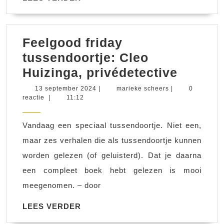
VERDER
Feelgood friday
tussendoortje: Cleo
Feelgo
Huizinga, privédetective
friday
13
marieke
13 september 2024
|
marieke scheers
|
0
september
scheers
reactie
|
11:12
tussend
2024
Cleo
Vandaag een speciaal tussendoortje. Niet een,
Huizing
maar zes verhalen die als tussendoortje kunnen
privéde
worden gelezen (of geluisterd). Dat je daarna
een compleet boek hebt gelezen is mooi
meegenomen. – door
LEES
LEES VERDER
VERDER