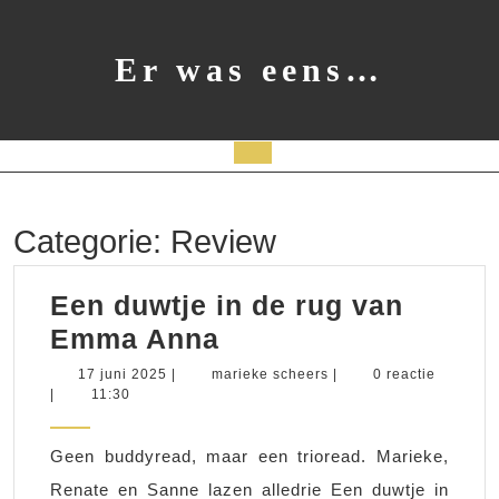
Ga
naar
de
Er was eens…
inhoud
Open
knop
Categorie:
Review
Een duwtje in de rug van
Een
Emma Anna
duwtje
17
marieke
17 juni 2025
|
marieke scheers
|
0 reactie
juni
scheers
|
11:30
in
2025
de
Geen buddyread, maar een trioread. Marieke,
rug
Renate en Sanne lazen alledrie Een duwtje in