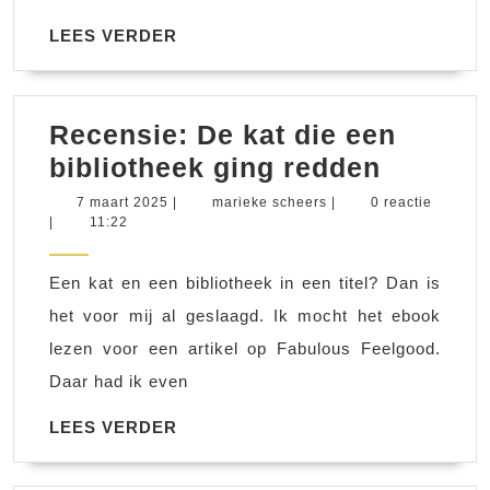
romance
in
LEES
LEES VERDER
VERDER
april
Recensie: De kat die een
Recensi
bibliotheek ging redden
De
7
marieke
7 maart 2025
|
marieke scheers
|
0 reactie
maart
scheers
|
11:22
kat
2025
die
Een kat en een bibliotheek in een titel? Dan is
een
het voor mij al geslaagd. Ik mocht het ebook
bibliot
lezen voor een artikel op Fabulous Feelgood.
ging
Daar had ik even
redden
LEES
LEES VERDER
VERDER