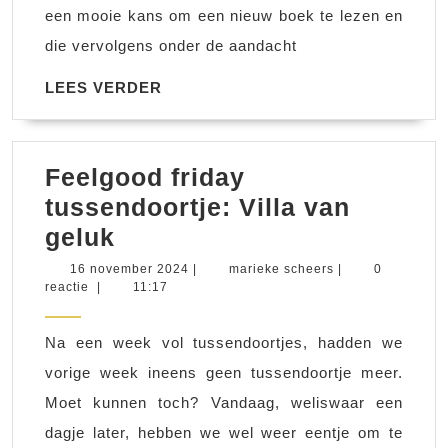
een mooie kans om een nieuw boek te lezen en
die vervolgens onder de aandacht
LEES
LEES VERDER
VERDER
Feelgood friday
tussendoortje: Villa van
Feelgood
geluk
friday
16
marieke
16 november 2024
|
marieke scheers
|
0
november
scheers
reactie
|
11:17
tussendoortje:
2024
Villa
Na een week vol tussendoortjes, hadden we
van
vorige week ineens geen tussendoortje meer.
geluk
Moet kunnen toch? Vandaag, weliswaar een
dagje later, hebben we wel weer eentje om te