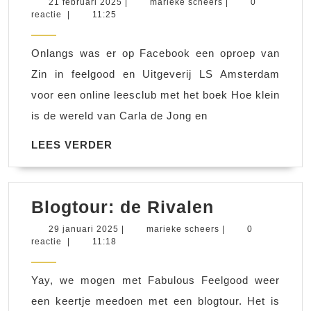
21
marieke
21 februari 2025
|
marieke scheers
|
0
februari
scheers
reactie
|
11:25
klein
2025
de
Onlangs was er op Facebook een oproep van
wereld
Zin in feelgood en Uitgeverij LS Amsterdam
is
voor een online leesclub met het boek Hoe klein
is de wereld van Carla de Jong en
LEES
LEES VERDER
VERDER
Blogtour:
Blogtour: de Rivalen
de
29
marieke
29 januari 2025
|
marieke scheers
|
0
januari
scheers
reactie
|
11:18
Rivalen
2025
Yay, we mogen met Fabulous Feelgood weer
een keertje meedoen met een blogtour. Het is