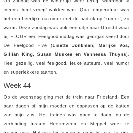
Op zondag was de wintertijd weer terug, waardoor ik
ineens ‘heel vroeg’ wakker was. Qua temperatuur was
het een heerlijke nazomer met de nadruk op ‘zomer’, zo
warm. Deze zondag was ook een uitje naar Utrecht waar
bij FLOUR een Feelgoodmiddag was georganiseerd door
De Feelgood Five (
Lisette Jonkman, Marijke Vos,
Gillian King, Susan Muskee en Vannessa Thuyns
).
Heel gezellig, veel feelgood, leuke auteurs, veel humor
en superlekkere taarten.
Week 44
Op de woensdag ging met de trein naar Friesland. Een
paar dagen bij mijn moeder en oppassen op de katten
van mijn zus. Het treinen was goed te doen, nu de
verbinding tussen Heerenveen en Meppel weer te
treinen was. Het was fijn om weer even bij haar te zijn.