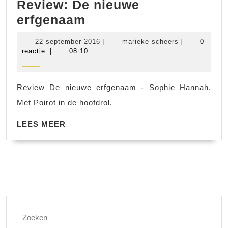
Review: De nieuwe
Review:
erfgenaam
De
22
marieke
22 september 2016
|
marieke scheers
|
0
nieuwe
september
scheers
reactie
|
08:10
2016
erfgenaam
Review De nieuwe erfgenaam - Sophie Hannah.
Met Poirot in de hoofdrol.
LEES
LEES MEER
MEER
Zoek
naar: