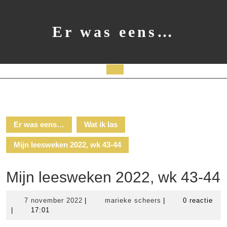
Ga
naar
de
Er was eens…
inhoud
Open
knop
Er was eens…
Wat ik las
Mijn leesweken 2022, wk 43-44
Mijn leesweken 2022, wk 43-44
7
marieke
7 november 2022
|
marieke scheers
|
0 reactie
november
scheers
|
17:01
2022