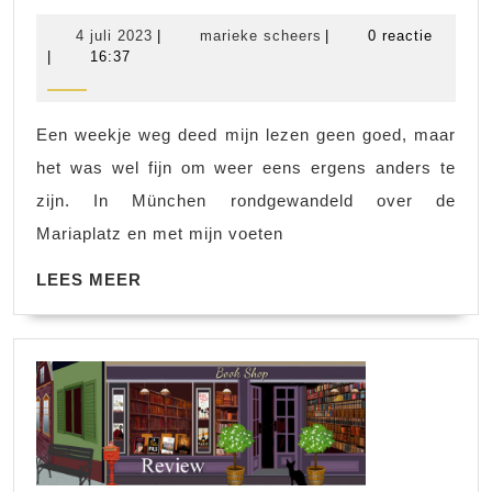
boekenbankje
4
marieke
4 juli 2023
|
marieke scheers
|
0 reactie
2023,
juli
scheers
|
16:37
2023
wk
25-
Een weekje weg deed mijn lezen geen goed, maar
26
het was wel fijn om weer eens ergens anders te
zijn. In München rondgewandeld over de
Mariaplatz en met mijn voeten
LEES
LEES MEER
MEER