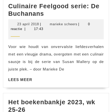
Culinaire Feelgood serie: De
Culinaire
Buchanans
Feelgood
23
marieke
23 april 2018
|
marieke scheers
|
0
serie:
april
scheers
reactie
|
17:43
2018
De
Buchanans
Voor wie houdt van onvervalste liefdesverhalen
met een vleugje drama, overgoten met een culinair
sausje is bij de serie van Susan Mallery op de
juiste plek. – door Marieke De
LEES
LEES MEER
MEER
Het boekenbankje 2023, wk
Het
25-26