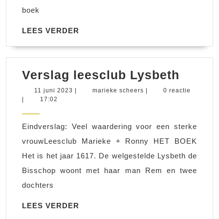
boek
LEES
LEES VERDER
VERDER
Versl
Verslag leesclub Lysbeth
leescl
11
marieke
11 juni 2023
|
marieke scheers
|
0 reactie
juni
scheers
|
17:02
Lysbe
2023
Eindverslag: Veel waardering voor een sterke
vrouwLeesclub Marieke + Ronny HET BOEK
Het is het jaar 1617. De welgestelde Lysbeth de
Bisschop woont met haar man Rem en twee
dochters
LEES
LEES VERDER
VERDER