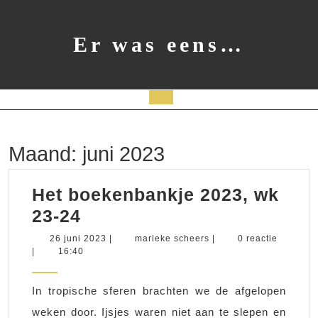
Ga
naar
de
Er was eens…
inhoud
Open
knop
Maand:
juni 2023
Het boekenbankje 2023, wk
Het
23-24
boekenbankje
26
marieke
26 juni 2023
|
marieke scheers
|
0 reactie
juni
scheers
|
16:40
2023,
2023
wk
In tropische sferen brachten we de afgelopen
23-
weken door. Ijsjes waren niet aan te slepen en