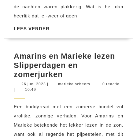
24
de nachten waren plakkerig. Wat is het dan
heerlijk dat je -weer of geen
LEES
LEES VERDER
VERDER
Amarins en Marieke lezen
Slipperdagen en
Amarins
zomerjurken
en
26
marieke
26 juni 2023
|
marieke scheers
|
0 reactie
juni
scheers
|
10:49
Marieke
2023
lezen
Een buddyread met een zomerse bundel vol
Slipperdagen
vrolijke, zonnige verhalen. Voor Amarins en
en
Marieke betekende het lekker lezen in de zon,
zomerjurken
want ook al regende het pijpestelen, met dit