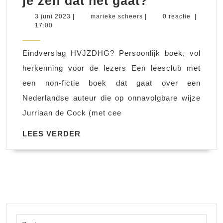
je zelf dat het gaat?
leesclub
3
marieke
3 juni 2023
|
marieke scheers
|
0 reactie
|
juni
scheers
17:00
Hoe
2023
vind
Eindverslag HVJZDHG? Persoonlijk boek, vol
je
herkenning voor de lezers Een leesclub met
zelf
een non-fictie boek dat gaat over een
dat
Nederlandse auteur die op onnavolgbare wijze
het
Jurriaan de Cock (met cee
gaat?
LEES
LEES VERDER
VERDER
Zoek