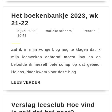
Het boekenbankje 2023, wk
Het
21-22
boekenbankje
5
marieke
5 juni 2023
|
marieke scheers
|
0 reactie
|
juni
scheers
16:41
2023,
2023
wk
Zat ik in mijn vorige blog nog te klagen dat ik
21-
mijn leesweken achteraf moest invullen en
22
beloofde ik mezelf beterschap op dat gebied.
Helaas, daar kwam voor deze blog
LEES
LEES VERDER
VERDER
Verslag leesclub Hoe vind
Verslag