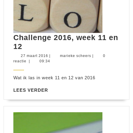
Challenge 2016, week 11 en
Challenge
12
2016,
27
marieke
27 maart 2016
|
marieke scheers
|
0
maart
scheers
reactie
|
09:34
week
2016
11
Wat ik las in week 11 en 12 van 2016
en
12
LEES
LEES VERDER
VERDER