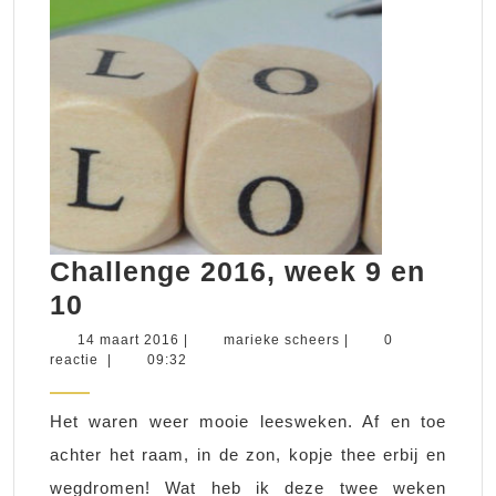
Challenge 2016, week 9 en
Challenge
10
2016,
14
marieke
14 maart 2016
|
marieke scheers
|
0
maart
scheers
reactie
|
09:32
week
2016
9
Het waren weer mooie leesweken. Af en toe
en
achter het raam, in de zon, kopje thee erbij en
10
wegdromen! Wat heb ik deze twee weken