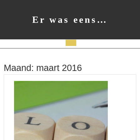
Ga
naar
de
Er was eens…
inhoud
Open
knop
Maand:
maart 2016