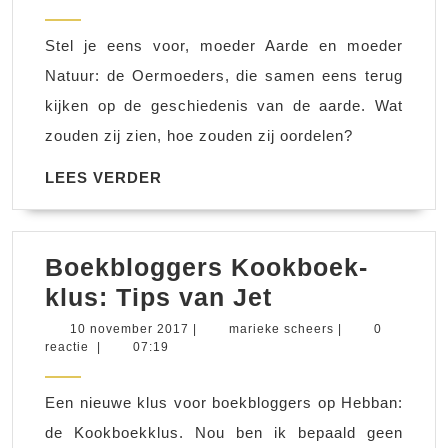
2018
Stel je eens voor, moeder Aarde en moeder
Natuur: de Oermoeders, die samen eens terug
kijken op de geschiedenis van de aarde. Wat
zouden zij zien, hoe zouden zij oordelen?
LEES
LEES VERDER
VERDER
Boekbloggers Kookboek-
Boekblogger
klus: Tips van Jet
Kookboek-
10
marieke
10 november 2017
|
marieke scheers
|
0
november
scheers
reactie
|
07:19
klus:
2017
Tips
Een nieuwe klus voor boekbloggers op Hebban:
van
de Kookboekklus. Nou ben ik bepaald geen
Jet