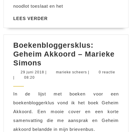
noodlot toeslaat en het
LEES
LEES VERDER
VERDER
Boekenbloggersklus:
Geheim Akkoord – Marieke
Boekenbloggersklus:
Simons
Geheim
29
marieke
29 juni 2018
|
marieke scheers
|
0 reactie
juni
scheers
|
08:20
Akkoord
2018
–
In de lijst met boeken voor een
Marieke
boekenbloggerklus vond ik het boek Geheim
Simons
Akkoord. Een mooie cover en een korte
samenvatting die me aansprak en Geheim
akkoord belandde in mijn brievenbus.