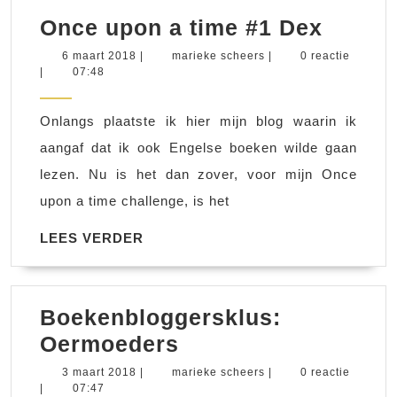
Once
Once upon a time #1 Dex
upon
6
marieke
6 maart 2018
|
marieke scheers
|
0 reactie
maart
scheers
|
07:48
a
2018
time
Onlangs plaatste ik hier mijn blog waarin ik
#1
aangaf dat ik ook Engelse boeken wilde gaan
Dex
lezen. Nu is het dan zover, voor mijn Once
upon a time challenge, is het
LEES
LEES VERDER
VERDER
Boekenbloggersklus:
Boekenbloggersklu
Oermoeders
Oermoeders
3
marieke
3 maart 2018
|
marieke scheers
|
0 reactie
maart
scheers
|
07:47