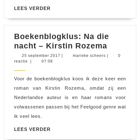
LEES
LEES VERDER
VERDER
Boekenblogklus: Na die
Boekenb
nacht – Kirstin Rozema
Na
25
marieke
25 september 2017
|
marieke scheers
|
0
september
scheers
reactie
|
07:08
die
2017
nacht
Voor de boekenblogklus koos ik deze keer een
–
roman van Kirstin Rozema, omdat zij een
Kirstin
Nederlandse auteur is en haar romans voor
Rozema
volwassenen passen bij het Feelgood genre wat
ik veel lees.
LEES
LEES VERDER
VERDER