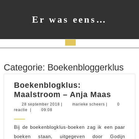
Ga
naar
de
Er was eens…
inhoud
Open
knop
Categorie:
Boekenbloggerklus
Boekenblogklus:
Boeken
Maalstroom – Anja Maas
Maalst
28
marieke
28 september 2018
|
marieke scheers
|
0
september
scheers
reactie
|
09:08
–
2018
Anja
Bij de boekenblogklus-boeken zag ik een paar
Maas
boeken staan, uitgegeven door Godijn