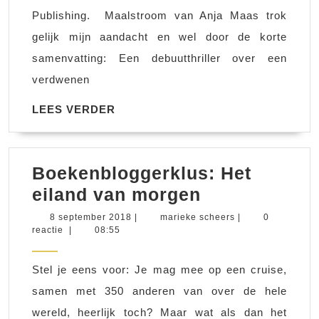
Publishing. Maalstroom van Anja Maas trok
gelijk mijn aandacht en wel door de korte
samenvatting: Een debuutthriller over een
verdwenen
LEES
LEES VERDER
VERDER
Boekenbloggerklus: Het
Boekenblogg
eiland van morgen
Het
8
marieke
8 september 2018
|
marieke scheers
|
0
september
scheers
reactie
|
08:55
eiland
2018
van
Stel je eens voor: Je mag mee op een cruise,
morgen
samen met 350 anderen van over de hele
wereld, heerlijk toch? Maar wat als dan het