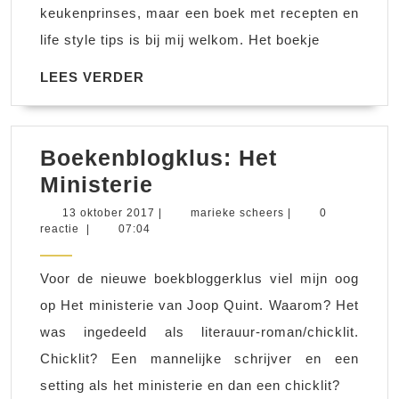
keukenprinses, maar een boek met recepten en
life style tips is bij mij welkom. Het boekje
LEES
LEES VERDER
VERDER
Boekenblogklus: Het
Boekenblogklus:
Ministerie
Het
13
marieke
13 oktober 2017
|
marieke scheers
|
0
oktober
scheers
reactie
|
07:04
Ministerie
2017
Voor de nieuwe boekbloggerklus viel mijn oog
op Het ministerie van Joop Quint. Waarom? Het
was ingedeeld als literauur-roman/chicklit.
Chicklit? Een mannelijke schrijver en een
setting als het ministerie en dan een chicklit?