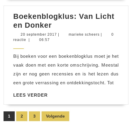
Boekenblogklus: Van Licht
Boekenblogklus:
en Donker
Van
20
marieke
20 september 2017
|
marieke scheers
|
0
september
scheers
reactie
|
06:57
Licht
2017
en
Bij boeken voor een boekenblogklus moet je het
Donker
vaak doen met een korte omschrijving. Meestal
zijn er nog geen recensies en is het lezen dus
een grote verrassing en ontdekkingstocht. Tot
LEES
LEES VERDER
VERDER
Berichten
1
2
3
Volgende
paginering