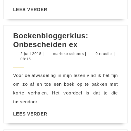
LEES
LEES VERDER
VERDER
Boekenbloggerklus:
Boekenblogge
Onbescheiden ex
Onbescheiden
2
marieke
2 juni 2018
|
marieke scheers
|
0 reactie
|
juni
scheers
08:15
ex
2018
Voor de afwisseling in mijn lezen vind ik het fijn
om zo af en toe een boek op te pakken met
korte verhalen. Het voordeel is dat je die
tussendoor
LEES
LEES VERDER
VERDER