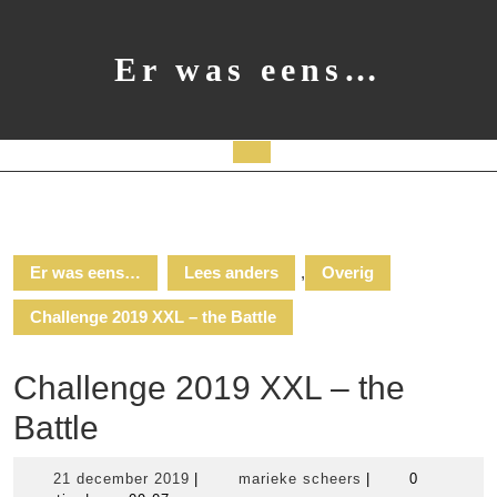
Ga
naar
de
Er was eens…
inhoud
Open
knop
Er was eens…
Lees anders
,
Overig
Challenge 2019 XXL – the Battle
Challenge 2019 XXL – the
Battle
21
marieke
21 december 2019
|
marieke scheers
|
0