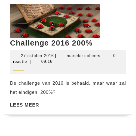
Challenge
Challenge 2016 200%
2016
27
marieke
27 oktober 2016
|
marieke scheers
|
0
200%
oktober
scheers
reactie
|
09:16
2016
De challenge van 2016 is behaald, maar waar zal
het eindigen. 200%?
LEES
LEES MEER
MEER