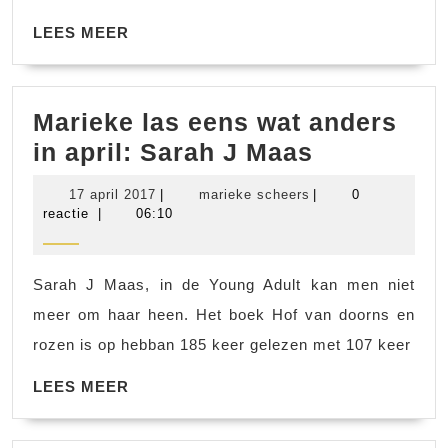
LEES
LEES MEER
MEER
Marieke las eens wat anders
Marieke
in april: Sarah J Maas
las
17
marieke
17 april 2017
|
marieke scheers
|
0
eens
april
scheers
reactie
|
06:10
2017
wat
anders
Sarah J Maas, in de Young Adult kan men niet
in
meer om haar heen. Het boek Hof van doorns en
april:
rozen is op hebban 185 keer gelezen met 107 keer
Sarah
LEES
J
LEES MEER
MEER
Maas