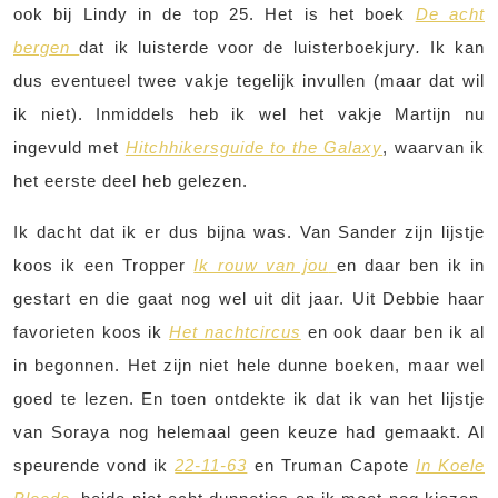
ook bij Lindy in de top 25. Het is het boek
De acht
bergen
dat ik luisterde voor de luisterboekjury
.
Ik kan
dus eventueel twee vakje tegelijk invullen (maar dat wil
ik niet). Inmiddels heb ik wel het vakje Martijn nu
ingevuld met
Hitchhikersguide to the Galaxy
, waarvan ik
het eerste deel heb gelezen.
Ik dacht dat ik er dus bijna was. Van Sander zijn lijstje
koos ik een Tropper
Ik rouw van jou
en daar ben ik in
gestart en die gaat nog wel uit dit jaar. Uit Debbie haar
favorieten koos ik
Het nachtcircus
en ook daar ben ik al
in begonnen. Het zijn niet hele dunne boeken, maar wel
goed te lezen. En toen ontdekte ik dat ik van het lijstje
van Soraya nog helemaal geen keuze had gemaakt. Al
speurende vond ik
22-11-63
en Truman Capote
In Koele