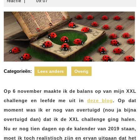
december
scheers
reactie
|
09:07
2019
Categorieën:
Lees anders
Overig
Op 6 november maakte ik de balans op van mijn XXL
challenge en leefde me uit in
deze blog
. Op dat
moment was ik er nog van overtuigd (nou ja bijna
overtuigd dan) dat ik de XXL challenge ging halen.
Nu er nog tien dagen op de kalender van 2019 staan,
moet ik toch realistisch zijn en ervan uitgaan dat het