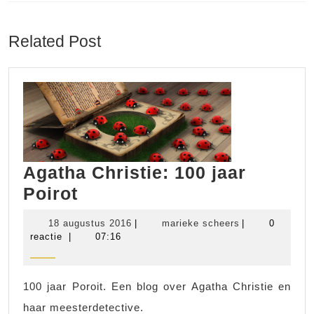
Vorig
Volgend
bericht:
bericht:
Related Post
Agatha Christie: 100 jaar
Agatha
Poirot
Christie:
18
marieke
18 augustus 2016
|
marieke scheers
|
0
100
augustus
scheers
reactie
|
07:16
2016
jaar
Poirot
100 jaar Poroit. Een blog over Agatha Christie en
haar meesterdetective.