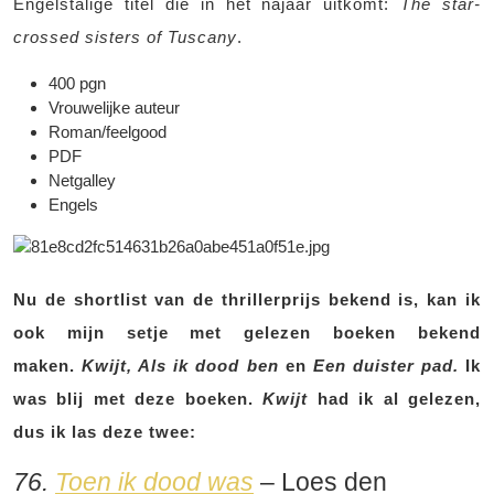
Engelstalige titel die in het najaar uitkomt:
The star-
crossed sisters of Tuscany
.
400 pgn
Vrouwelijke auteur
Roman/feelgood
PDF
Netgalley
Engels
Nu de shortlist van de thrillerprijs bekend is, kan ik
ook mijn setje met gelezen boeken bekend
maken.
Kwijt, Als ik dood ben
en
Een duister pad.
Ik
was blij met deze boeken.
Kwijt
had ik al gelezen,
dus ik las deze twee:
76.
Toen ik dood was
– Loes den