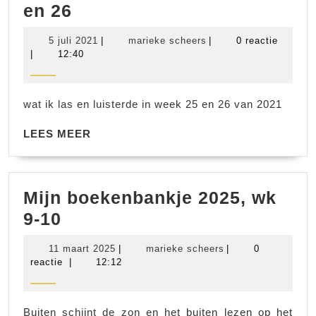
2021
en 26
De
5
marieke
5 juli 2021
|
marieke scheers
|
0 reactie
boeken
juli
scheers
|
12:40
2021
van
week
wat ik las en luisterde in week 25 en 26 van 2021
25
en
LEES
LEES MEER
MEER
26
Mijn boekenbankje 2025, wk
Mijn
9-10
boekenbankje
11
marieke
11 maart 2025
|
marieke scheers
|
0
2025,
maart
scheers
reactie
|
12:12
2025
wk
9-
Buiten schijnt de zon en het buiten lezen op het