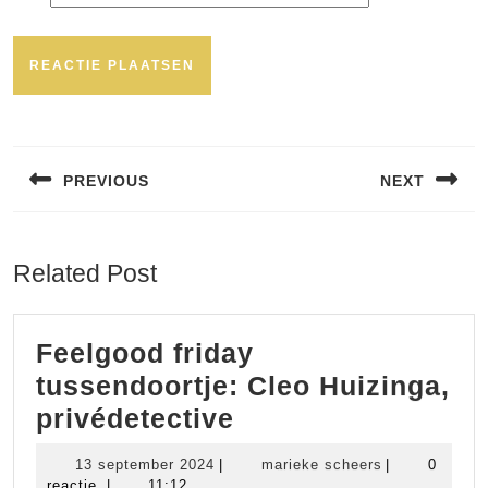
Bericht
navigatie
PREVIOUS
NEXT
Vorig
Volgend
bericht:
bericht:
Related Post
Feelgood friday
tussendoortje: Cleo Huizinga,
Feelgood
privédetective
friday
13
marieke
13 september 2024
|
marieke scheers
|
0
tussendoortje:
september
scheers
reactie
|
11:12