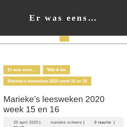
Ga
naar
de
Er was eens…
inhoud
Open
knop
Er was eens…
Wat ik las
Marieke’s leesweken 2020 week 15 en 16
Marieke’s leesweken 2020
week 15 en 16
20
marieke
20 april 2020
|
marieke scheers
|
0 reactie
|