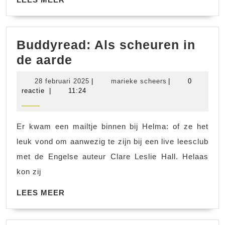
MEER
Buddyread: Als scheuren in
Buddyread:
de aarde
Als
28
marieke
28 februari 2025
|
marieke scheers
|
0
scheuren
februari
scheers
reactie
|
11:24
2025
in
de
Er kwam een mailtje binnen bij Helma: of ze het
aarde
leuk vond om aanwezig te zijn bij een live leesclub
met de Engelse auteur Clare Leslie Hall. Helaas
kon zij
LEES
LEES MEER
MEER