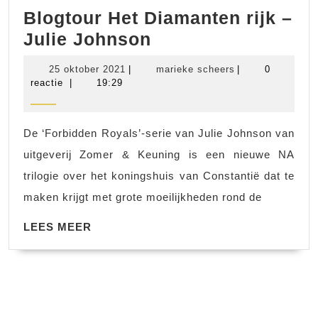
Blogtour Het Diamanten rijk –
Blogtour
Julie Johnson
Het
25
marieke
25 oktober 2021
|
marieke scheers
|
0
Diamanten
oktober
scheers
reactie
|
19:29
2021
rijk
–
De ‘Forbidden Royals’-serie van Julie Johnson van
Julie
uitgeverij Zomer & Keuning is een nieuwe NA
Johnson
trilogie over het koningshuis van Constantië dat te
maken krijgt met grote moeilijkheden rond de
LEES
LEES MEER
MEER