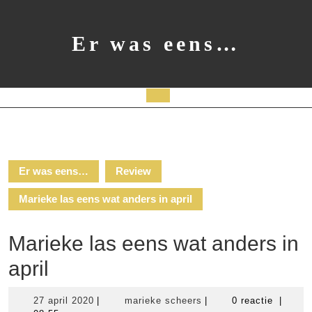
Ga
naar
de
Er was eens…
inhoud
Open
knop
Er was eens…
Review
Marieke las eens wat anders in april
Marieke las eens wat anders in
april
27
marieke
27 april 2020
|
marieke scheers
|
0 reactie
|