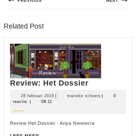
PREVIOUS
NEXT
Vorig
Volgend
bericht:
bericht:
Related Post
Review:
Review: Het Dossier
Het
28
marieke
28 februari 2019
|
marieke scheers
|
0
Dossier
februari
scheers
reactie
|
08:11
2019
Review Het Dossier - Anya Niewierra
LEES
LEES MEER