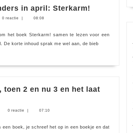
Marieke
ders in april: Sterkarm!
las
ke
0 reactie
|
08:08
eens
rs
wat
om het boek Sterkarm! samen te lezen voor een
anders
. De korte inhoud sprak me wel aan, de bieb
in
april:
Sterkarm!
 toen 2 en nu 3 en het laat
rieke
0 reactie
|
07:10
eers
 een boek, je schreef het op in een boekje en dat