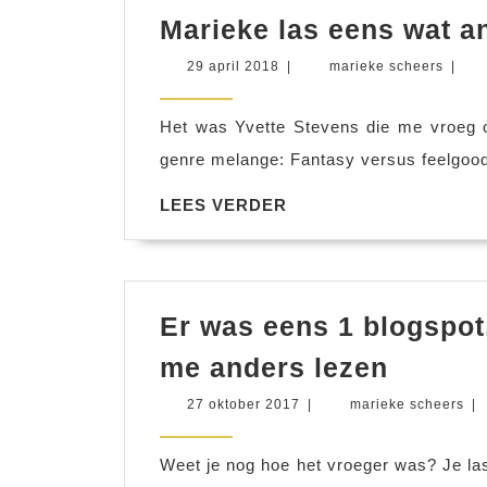
Marieke las eens wat an
29
marie
29 april 2018
|
marieke scheers
|
april
schee
2018
Het was Yvette Stevens die me vroeg 
genre melange: Fantasy versus feelgood
LEES
LEES VERDER
VERDER
Er was eens 1 blogspot,
Er
me anders lezen
was
27
ma
27 oktober 2017
|
marieke scheers
|
eens
oktober
sch
2017
1
Weet je nog hoe het vroeger was? Je las