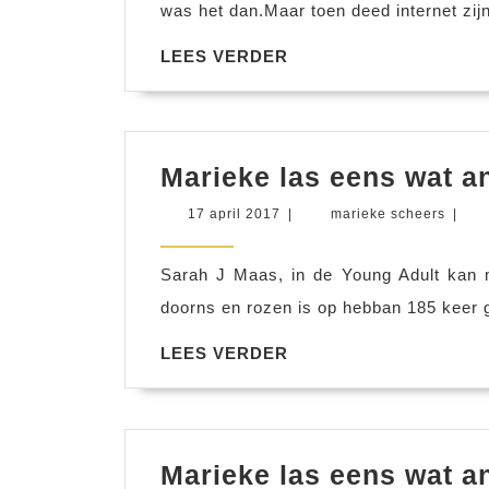
blogsp
was het dan.Maar toen deed internet zijn
toen
LEES
LEES VERDER
2
VERDER
en
nu
3
Marieke las eens wat an
en
17
marie
17 april 2017
|
marieke scheers
|
het
april
schee
2017
laat
Sarah J Maas, in de Young Adult kan
me
doorns en rozen is op hebban 185 keer 
anders
LEES
LEES VERDER
lezen
VERDER
Marieke las eens wat an