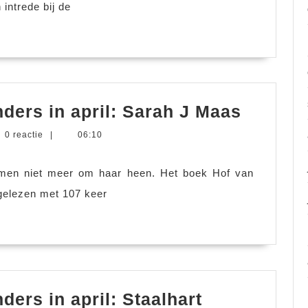
ot,
 intrede bij de
Mariek
ders in april: Sarah J Maas
las
ke
0 reactie
|
06:10
eens
rs
wat
 men niet meer om haar heen. Het boek Hof van
anders
gelezen met 107 keer
in
april:
Sarah
J
Maas
Marieke
ders in april: Staalhart