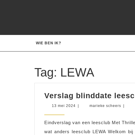
Ga
naar
de
inhoud
WIE BEN IK?
Tag:
LEWA
Verslag blinddate lees
13
mariek
13 mei 2024
|
marieke scheers
|
mei
scheer
2024
Eindverslag van een leesclub Met Thril
wat anders leesclub LEWA Welkom bij 