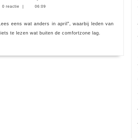
las
ke
0 reactie
|
06:09
eens
rs
wat
“Lees eens wat anders in april”, waarbij leden van
anders
ets te lezen wat buiten de comfortzone lag.
in
april:
Staalhart