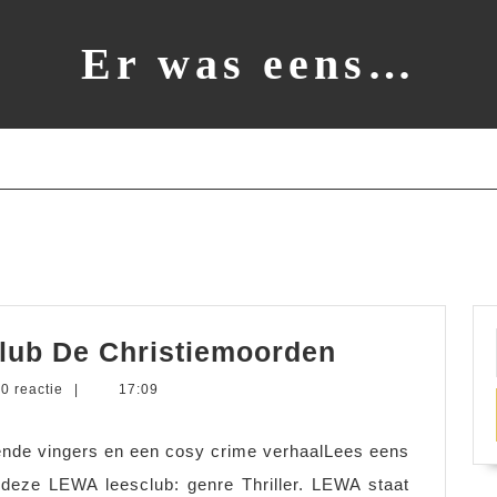
Er was eens…
Verslag
club De Christiemoorden
blinddate
e
0 reactie
|
17:09
leesclub
s
De
lende vingers en een cosy crime verhaalLees eens
Christiemo
deze LEWA leesclub: genre Thriller. LEWA staat