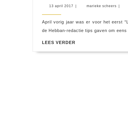
13
marie
13 april 2017
|
marieke scheers
|
april
schee
2017
April vorig jaar was er voor het eerst 
de Hebban-redactie tips gaven om eens i
LEES
LEES VERDER
VERDER