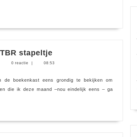
#leesuiteigenkast
 TBR stapeltje
2018
arieke
|
0 reactie
|
08:53
TBR
cheers
stapeltje
m de boekenkast eens grondig te bekijken om
en die ik deze maand –nou eindelijk eens – ga