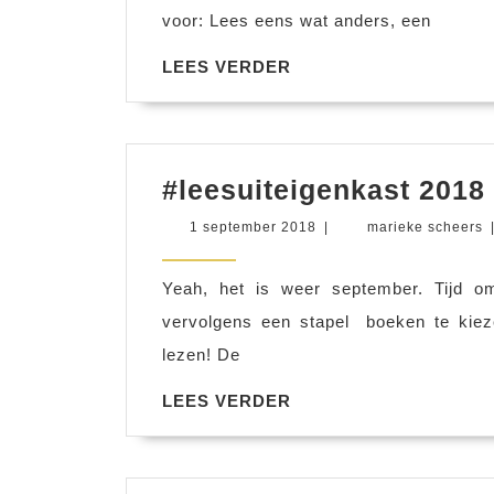
voor: Lees eens wat anders, een
LEES
LEES VERDER
VERDER
#leesuiteigenkast 2018
1
m
1 september 2018
|
marieke scheers
september
s
2018
Yeah, het is weer september. Tijd o
vervolgens een stapel boeken te kiez
lezen! De
LEES
LEES VERDER
VERDER