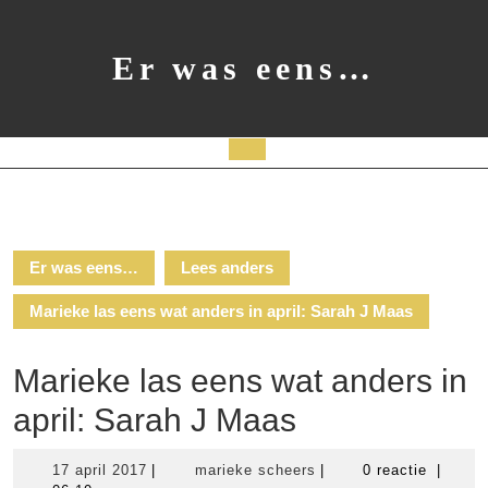
Ga
naar
de
Er was eens…
inhoud
Open
knop
Er was eens…
Lees anders
Marieke las eens wat anders in april: Sarah J Maas
Marieke las eens wat anders in
april: Sarah J Maas
17
marieke
17 april 2017
|
marieke scheers
|
0 reactie
|