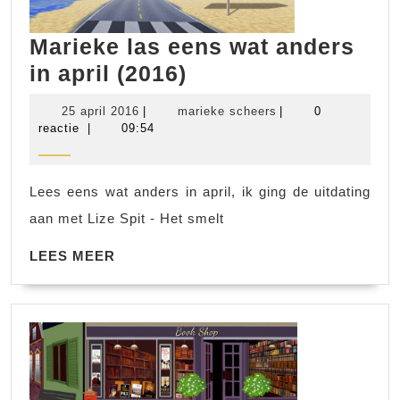
Marieke las eens wat anders
Marieke
in april (2016)
las
25
marieke
25 april 2016
|
marieke scheers
|
0
eens
april
scheers
reactie
|
09:54
2016
wat
anders
Lees eens wat anders in april, ik ging de uitdating
in
aan met Lize Spit - Het smelt
april
LEES
(2016)
LEES MEER
MEER