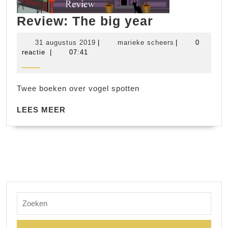
Review:
Review: The big year
The
31
marieke
31 augustus 2019
|
marieke scheers
|
0
big
augustus
scheers
reactie
|
07:41
2019
year
Twee boeken over vogel spotten
LEES
LEES MEER
MEER
Zoek
naar: