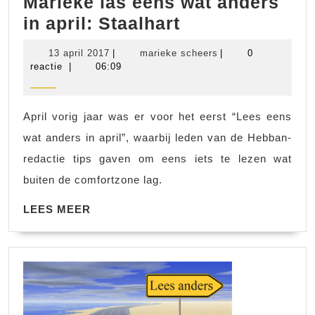
Marieke las eens wat anders
Marieke
in april: Staalhart
las
13
marieke
13 april 2017
|
marieke scheers
|
0
eens
april
scheers
reactie
|
06:09
2017
wat
anders
April vorig jaar was er voor het eerst “Lees eens
in
wat anders in april”, waarbij leden van de Hebban-
april:
redactie tips gaven om eens iets te lezen wat
Staalhart
buiten de comfortzone lag.
LEES
LEES MEER
MEER