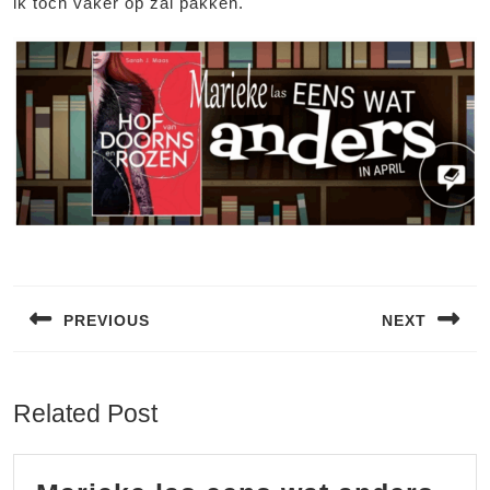
ik toch vaker op zal pakken.
Bericht
navigatie
PREVIOUS
NEXT
Vorig
Volgend
bericht:
bericht:
Related Post