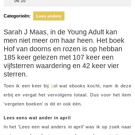
april
scheers
06:10
2017
Categorieën:
Lees anders
Sarah J Maas, in de Young Adult kan
men niet meer om haar heen. Het boek
Hof van doorns en rozen is op hebban
185 keer gelezen met 107 keer een
vijfsterren waardering en 42 keer vier
sterren.
Toen ik een keer bij
b
ol wat ebooks kocht, nam ik deze
erbij en vergat het vervolgens totaal. Dus voor het item
‘vergeten boeken’ is dit er ook één.
Lees eens wat ander in april
In het ‘Lees een wat anders in april’ was ik op zoek naar