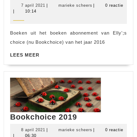
choice
7
marieke
7 april 2021
|
marieke scheers
|
0 reactie
2016
april
scheers
|
10:14
2021
Boeken uit het boeken abonnement van Elly';s
choice (nu Bookchoice) van het jaar 2016
LEES
LEES MEER
MEER
Bookchoice
Bookchoice 2019
2019
8
marieke
8 april 2021
|
marieke scheers
|
0 reactie
april
scheers
|
06:30