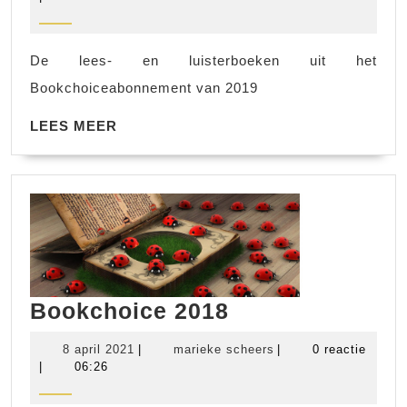
2021
De lees- en luisterboeken uit het
Bookchoiceabonnement van 2019
LEES
LEES MEER
MEER
Bookchoice
Bookchoice 2018
2018
8
marieke
8 april 2021
|
marieke scheers
|
0 reactie
april
scheers
|
06:26
2021