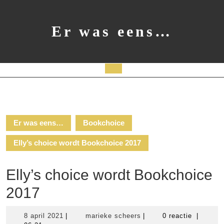
Ga
naar
de
Er was eens…
inhoud
Open
knop
Er was eens…
Bookchoice
Elly’s choice wordt Bookchoice 2017
Elly’s choice wordt Bookchoice
2017
8
marieke
8 april 2021
|
marieke scheers
|
0 reactie
|