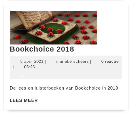
Bookchoice
Bookchoice 2018
2018
8
marieke
8 april 2021
|
marieke scheers
|
0 reactie
april
scheers
|
06:26
2021
De lees en luisterboeken van Bookchoice in 2018
LEES
LEES MEER
MEER