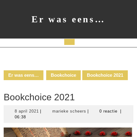
Ga
naar
de
Er was eens…
inhoud
Open
knop
Er was eens…
Bookchoice
Bookchoice 2021
Bookchoice 2021
8
marieke
8 april 2021
|
marieke scheers
|
0 reactie
|
april
scheers
06:38
2021