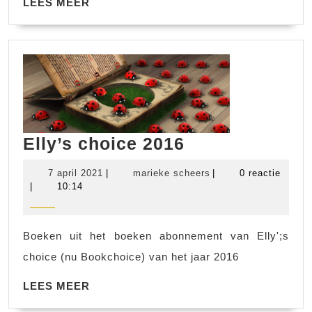
LEES
LEES MEER
MEER
Elly’s
Elly’s choice 2016
choice
7
marieke
7 april 2021
|
marieke scheers
|
0 reactie
2016
april
scheers
|
10:14
2021
Boeken uit het boeken abonnement van Elly';s
choice (nu Bookchoice) van het jaar 2016
LEES
LEES MEER
MEER