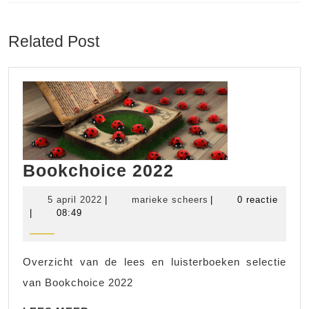
Vorig
Volgend
bericht:
bericht:
Related Post
Bookchoice
Bookchoice 2022
2022
5
marieke
5 april 2022
|
marieke scheers
|
0 reactie
april
scheers
|
08:49
2022
Overzicht van de lees en luisterboeken selectie
van Bookchoice 2022