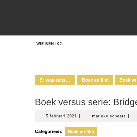
Ga
naar
de
inhoud
WIE BEN IK?
Er was eens…
Boek en film
Boek ver
Boek versus serie: Bridg
5
mari
5 februari 2021
|
marieke scheers
|
februari
sche
2021
Categorieën:
Boek en film