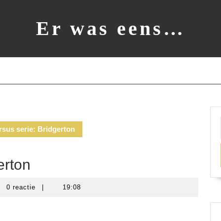
Er was eens…
sus serie: Bridgerton
erton
eke
0 reactie
|
19:08
ers