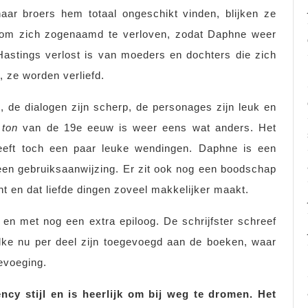
aar broers hem totaal ongeschikt vinden, blijken ze
f om zich zogenaamd te verloven, zodat Daphne weer
astings verlost is van moeders en dochters die zich
, ze worden verliefd.
, de dialogen zijn scherp, de personages zijn leuk en
e
ton
van de 19e eeuw is weer eens wat anders. Het
heeft toch een paar leuke wendingen. Daphne is een
n gebruiksaanwijzing. Er zit ook nog een boodschap
nt en dat liefde dingen zoveel makkelijker maakt.
 en met nog een extra epiloog. De schrijfster schreef
lke nu per deel zijn toegevoegd aan de boeken, waar
evoeging.
ncy stijl en is heerlijk om bij weg te dromen. Het