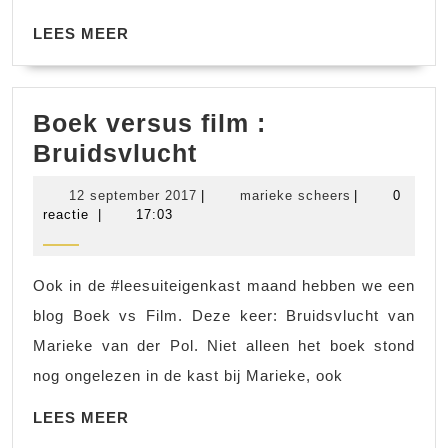
LEES
LEES MEER
MEER
Boek versus film :
Boek
Bruidsvlucht
versus
12
marieke
12 september 2017
|
marieke scheers
|
0
film
september
scheers
reactie
|
17:03
2017
:
Bruidsvlucht
Ook in de #leesuiteigenkast maand hebben we een
blog Boek vs Film. Deze keer: Bruidsvlucht van
Marieke van der Pol. Niet alleen het boek stond
nog ongelezen in de kast bij Marieke, ook
LEES
LEES MEER
MEER