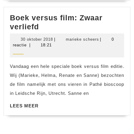
Boek versus film: Zwaar
Boek
verliefd
versus
30
marieke
30 oktober 2018
|
marieke scheers
|
0
film:
oktober
scheers
reactie
|
18:21
2018
Zwaar
verliefd
Vandaag een hele speciale boek versus film editie.
Wij (Marieke, Helma, Renate en Sanne) bezochten
de film namelijk met ons vieren in Pathé bioscoop
in Leidsche Rijn, Utrecht. Sanne en
LEES
LEES MEER
MEER