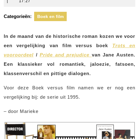
februari
scheers
|
17:27
2018
Categorieën:
Boek en film
In de maand van de historische roman kozen we voor
een vergelijking van film versus boek
Trots en
vooroordeel
/
Pride and prejudice
van Jane Austen.
Een klassieker vol romantiek, jaloezie, fatsoen,
klassenverschil en pittige dialogen.
Voor deze Boek versus film namen we er nog een
vergelijking bij: de serie uit 1995.
– door Marieke