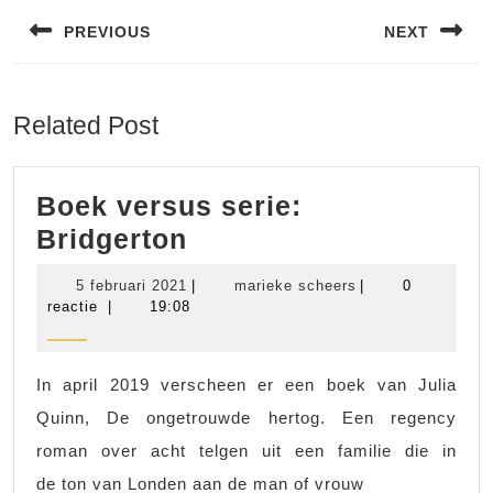
navigatie
PREVIOUS
NEXT
Vorig
Volgend
bericht:
bericht:
Related Post
Boek versus serie:
Boek
Bridgerton
versus
5
marieke
5 februari 2021
|
marieke scheers
|
0
serie:
februari
scheers
reactie
|
19:08
2021
Bridgerton
In april 2019 verscheen er een boek van Julia
Quinn, De ongetrouwde hertog. Een regency
roman over acht telgen uit een familie die in
de ton van Londen aan de man of vrouw