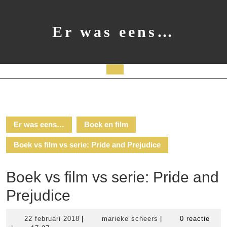
Ga
naar
de
Er was eens…
inhoud
Open
knop
Er was eens…
Boek en film
Boek vs film vs serie: Pride and Prejudice
Boek vs film vs serie: Pride and
Prejudice
22
marieke
22 februari 2018
|
marieke scheers
|
0 reactie