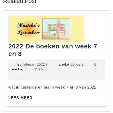
Related Post
2022 De boeken van week 7
2022
en 8
De
28
marieke
28 februari 2022
|
marieke scheers
|
0
boeken
februari
scheers
reactie
|
11:09
2022
van
week
wat ik luisterde en las in week 7 en 8 van 2022
7
en
LEES
LEES MEER
MEER
8