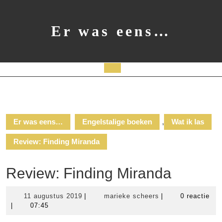
Ga
naar
de
Er was eens…
inhoud
Open
knop
Er was eens…
Engelstalige boeken
,
Wat ik las
Review: Finding Miranda
Review: Finding Miranda
11
marieke
11 augustus 2019
|
marieke scheers
|
0 reactie
augustus
scheers
|
07:45
2019