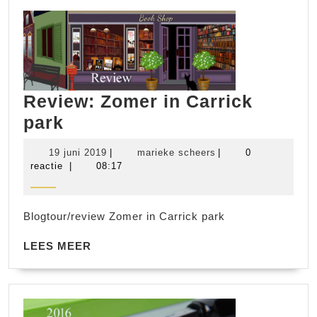
Review: Zomer in Carrick
Review:
park
Zomer
19
marieke
19 juni 2019
|
marieke scheers
|
0
in
juni
scheers
reactie
|
08:17
2019
Carrick
park
Blogtour/review Zomer in Carrick park
LEES
LEES MEER
MEER