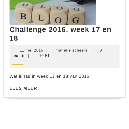
Challenge 2016, week 17 en
Challenge
18
2016,
11
marieke
11 mei 2016
|
marieke scheers
|
0
week
mei
scheers
reactie
|
10:51
2016
17
en
Wat ik las in week 17 en 18 van 2016
18
LEES
LEES MEER
MEER