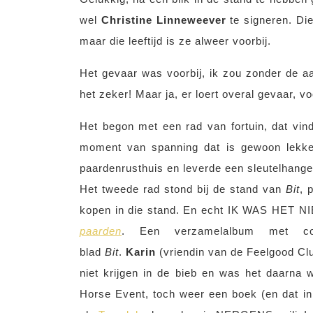
wel
Christine Linneweever
te signeren. Di
maar die leeftijd is ze alweer voorbij.
Het gevaar was voorbij, ik zou zonder de aa
het zeker! Maar ja, er loert overal gevaar, vo
Het begon met een rad van fortuin, dat vind
moment van spanning dat is gewoon lekker
paardenrusthuis en leverde een sleutelhanger 
Het tweede rad stond bij de stand van
Bit
, 
kopen in die stand. En echt IK WAS HET 
paarden
. Een verzamelalbum met col
blad
Bit
.
Karin
(vriendin van de Feelgood Clu
niet krijgen in de bieb en was het daarna 
Horse Event, toch weer een boek (en dat in