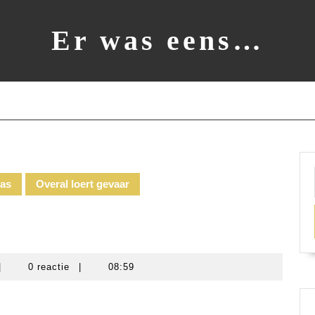
Er was eens…
las
Overal loert gevaar
arieke
|
0 reactie
|
08:59
cheers