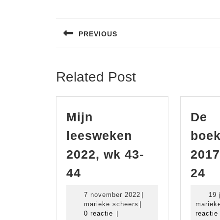
Bericht
navigatie
PREVIOUS
Vorig
bericht:
Related Post
Mijn
De
leesweken
boek
2022, wk 43-
2017
Mijn
D
44
24
leesweken
bo
7
7 november 2022
|
19 
2022,
20
marieke
november
marieke scheers
|
mariek
wk
w
scheers
2022
0 reactie
|
reacti