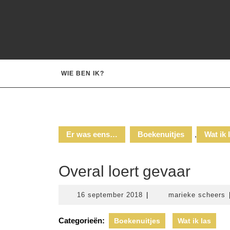
Ga
naar
de
inhoud
WIE BEN IK?
Er was eens…
Boekenuitjes
,
Wat ik 
Overal loert gevaar
16
m
16 september 2018
|
marieke scheers
september
s
2018
Categorieën:
Boekenuitjes
Wat ik las