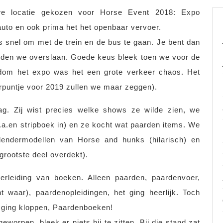
e locatie gekozen voor Horse Event 2018: Expo
to en ook prima het het openbaar vervoer.
s snel om met de trein en de bus te gaan. Je bent dan
nden we overslaan. Goede keus bleek toen we voor de
dom het expo was het een grote verkeer chaos. Het
erpuntje voor 2019 zullen we maar zeggen).
ag. Zij wist precies welke shows ze wilde zien, we
.a.en stripboek in) en ze kocht wat paarden items. We
lendermodellen van Horse and hunks (hilarisch) en
grootste deel overdekt).
erleiding van boeken. Alleen paarden, paardenvoer,
 waar), paardenopleidingen, het ging heerlijk. Toch
n ging kloppen, Paardenboeken!
eworpen, bleek er niets bij te zitten. Bij die stand zat