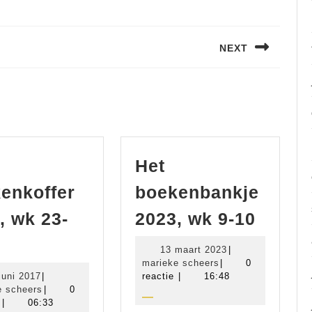
NEXT
Volgend
bericht:
Het
enkoffer
boekenbankje
Het
, wk 23-
2023, wk 9-10
boeke
e
13
13 maart 2023
|
2023,
ekenkoffer
marieke
maart
marieke scheers
|
0
wk
19
scheers
2023
juni 2017
|
reactie
|
16:48
17,
juni
marieke
e scheers
|
0
9-
k
2017
scheers
e
|
06:33