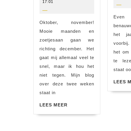
17:01
43-
23
44
24
Even
Oktober, november!
benauwd
Mooie maanden en
het ja
zoetjesaan gaan we
voorbij
richting december. Het
het om
gaat mij allemaal veel te
te lez
snel, maar ik hou het
staat oo
niet tegen. Mijn blog
LEES 
over deze twee weken
staat in
LEES
LEES MEER
MEER