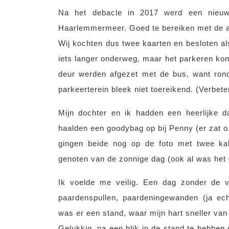
Na het debacle in 2017 werd een nieuw
Haarlemmermeer. Goed te bereiken met de au
Wij kochten dus twee kaarten en besloten al
iets langer onderweg, maar het parkeren ko
deur werden afgezet met de bus, want ron
parkeerterein bleek niet toereikend. (Verbet
Mijn dochter en ik hadden een heerlijke d
haalden een goodybag op bij Penny (er zat o
gingen beide nog op de foto met twee ka
genoten van de zonnige dag (ook al was het 
Ik voelde me veilig. Een dag zonder de v
paardenspullen, paardeningewanden (ja echt
was er een stand, waar mijn hart sneller va
Gelukkig, na een blik in de stand te hebben g