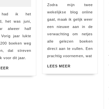
10
-
Zodra mijn twee
wekelijkse blog online
 had ik het
gaat, maak ik gelijk weer
, het was juni,
een nieuwe aan in de
ar alweer half
verwachting om netjes
. Vorig jaar lukte
alle gelezen boeken
 200 boeken weg
direct aan te vullen. Een
en, dat streven
prachtig voornemen, wat
k voor dit jaar.
LEES
LEES MEER
LEES
MEER
MEER
MEER