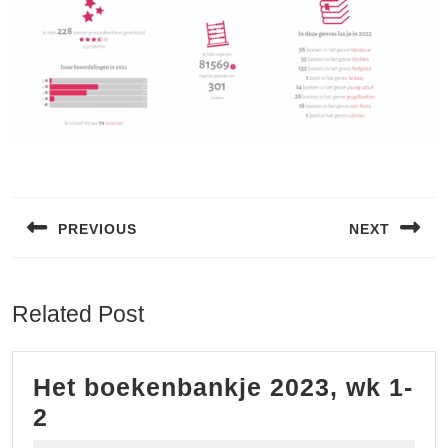
Bericht
navigatie
PREVIOUS
NEXT
Vorig
Volgend
bericht:
bericht:
Related Post
Het boekenbankje 2023, wk 1-
Het
2
boekenbankje