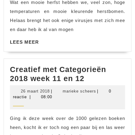
Wat een mooie herfst hebben we, veel zon, hoge
temperaturen en mooie kleurende herstbomen.
Helaas brengt het ook enige virusjes met zich mee
en daar heb ik al van mogen
LEES
LEES MEER
MEER
Creatief met Categorieën
Creatief
2018 week 11 en 12
met
26
marieke
26 maart 2018
|
marieke scheers
|
0
Categorieën
maart
scheers
reactie
|
08:00
2018
2018
week
Ging ik deze week over de 1000 gelezen boeken
11
heen, kocht ik er toch nog een paar bij en las weer
en