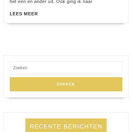
het een en ander uit. Ook ging ik naar
12
LEES
LEES MEER
MEER
Zoek
naar:
RECENTE BERICHTEN