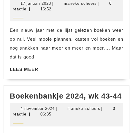
17
marieke
17 januari 2023
|
marieke scheers
|
0
2023,
januari
scheers
reactie
|
16:52
2023
wk
1-
Een nieuw jaar met de lijst gelezen boeken weer
2
op nul. Veel mooie plannen, kasten vol boeken en
nog snakken naar meer en meer en meer…. Maar
dat is goed
LEES
LEES MEER
MEER
Bo
Boekenbankje 2024, wk 43-44
20
4
marieke
4 november 2024
|
marieke scheers
|
0
wk
november
scheers
reactie
|
06:35
2024
43-
44