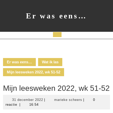
Ga
naar
de
Er was eens…
inhoud
Open
knop
Er was eens…
Wat ik las
Mijn leesweken 2022, wk 51-52
Mijn leesweken 2022, wk 51-52
31
marieke
31 december 2022
|
marieke scheers
|
0
december
scheers
reactie
|
16:54
2022