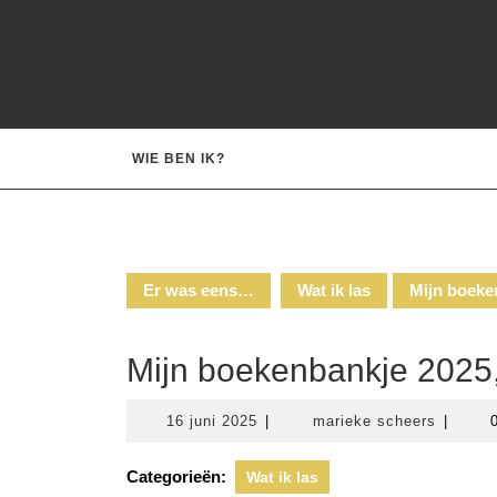
Ga
naar
de
inhoud
WIE BEN IK?
Er was eens…
Wat ik las
Mijn boeke
Mijn boekenbankje 2025
16
marieke
16 juni 2025
|
marieke scheers
|
juni
scheers
2025
Categorieën:
Wat ik las