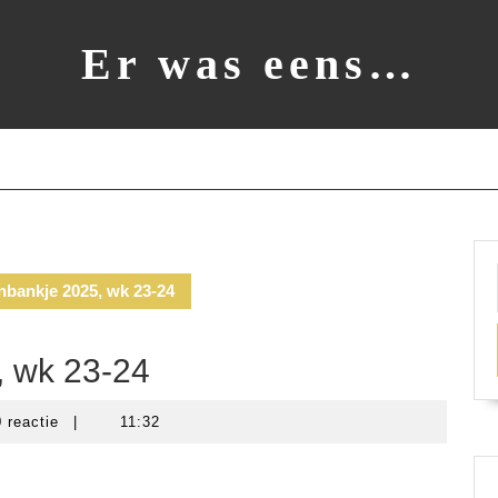
Er was eens…
nbankje 2025, wk 23-24
, wk 23-24
0 reactie
|
11:32