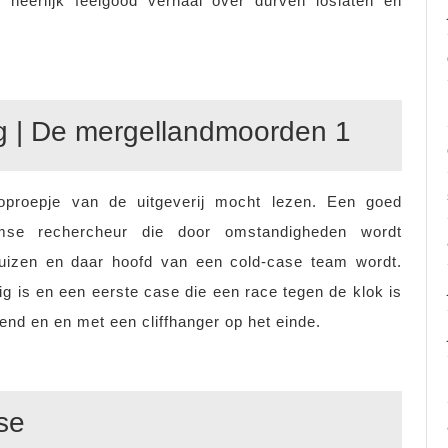
 heerlijk feelgood verhaal over durven loslaten en
g | De mergellandmoorden 1
oproepje van de uitgeverij mocht lezen. Een goed
mse rechercheur die door omstandigheden wordt
uizen en daar hoofd van een cold-case team wordt.
fig is en een eerste case die een race tegen de klok is
nd en en met een cliffhanger op het einde.
se