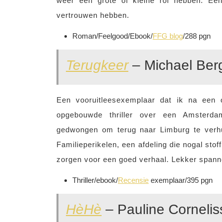
weer een grote of kleine rol hebben. Een
vertrouwen hebben.
Roman/Feelgood/Ebook/
FFG blog
/288 pgn
Terugkeer
– Michael Ber
Een vooruitleesexemplaar dat ik na een 
opgebouwde thriller over een Amsterda
gedwongen om terug naar Limburg te verh
Familieperikelen, een afdeling die nogal stof
zorgen voor een goed verhaal. Lekker spanne
Thriller/ebook/
Recensie
exemplaar/395 pgn
HèHè
– Pauline Cornelis