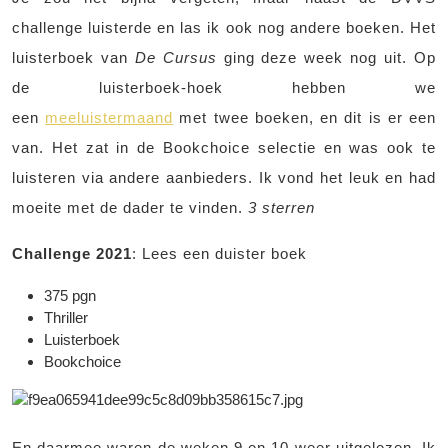
challenge luisterde en las ik ook nog andere boeken. Het
luisterboek van
De Cursus
ging deze week nog uit. Op
de luisterboek-hoek hebben we
een
meeluistermaand
met twee boeken, en dit is er een
van. Het zat in de Bookchoice selectie en was ook te
luisteren via andere aanbieders. Ik vond het leuk en had
moeite met de dader te vinden.
3 sterren
Challenge 2021
: Lees een duister boek
375 pgn
Thriller
Luisterboek
Bookchoice
En daarmee waren de weken 9 en 10 weer uitgelezen. Ik