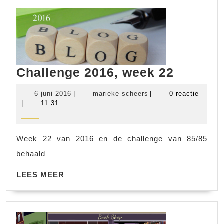
Challen
Challenge 2016, week 22
2016,
6
marieke
6 juni 2016
|
marieke scheers
|
0 reactie
week
juni
scheers
|
11:31
2016
22
Week 22 van 2016 en de challenge van 85/85
behaald
LEES
LEES MEER
MEER