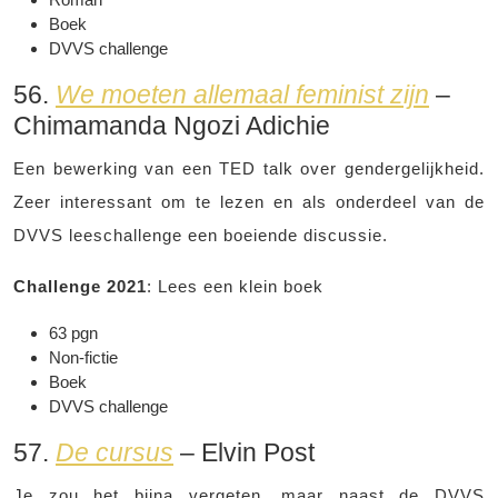
Boek
DVVS challenge
56.
We moeten allemaal feminist zijn
–
Chimamanda Ngozi Adichie
Een bewerking van een TED talk over gendergelijkheid.
Zeer interessant om te lezen en als onderdeel van de
DVVS leeschallenge een boeiende discussie.
Challenge 2021
: Lees een klein boek
63 pgn
Non-fictie
Boek
DVVS challenge
57.
De cursus
– Elvin Post
Je zou het bijna vergeten, maar naast de DVVS