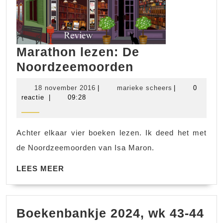
Marathon lezen: De
Marathon
Noordzeemoorden
lezen:
18
marieke
18 november 2016
|
marieke scheers
|
0
De
november
scheers
reactie
|
09:28
2016
Noordzeemoo
Achter elkaar vier boeken lezen. Ik deed het met
de Noordzeemoorden van Isa Maron.
LEES
LEES MEER
MEER
Bo
Boekenbankje 2024, wk 43-44