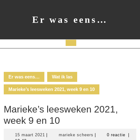
Ga
naar
de
Er was eens…
inhoud
Open
knop
Er was eens…
Wat ik las
Marieke’s leesweken 2021, week 9 en 10
Marieke’s leesweken 2021,
week 9 en 10
15
marieke
15 maart 2021
|
marieke scheers
|
0 reactie
|