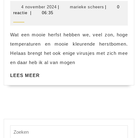
20
4
marieke
4 november 2024
|
marieke scheers
|
0
wk
november
scheers
reactie
|
06:35
2024
43-
44
Wat een mooie herfst hebben we, veel zon, hoge
temperaturen en mooie kleurende herstbomen.
Helaas brengt het ook enige virusjes met zich mee
en daar heb ik al van mogen
LEES
LEES MEER
MEER
Zoek
naar: