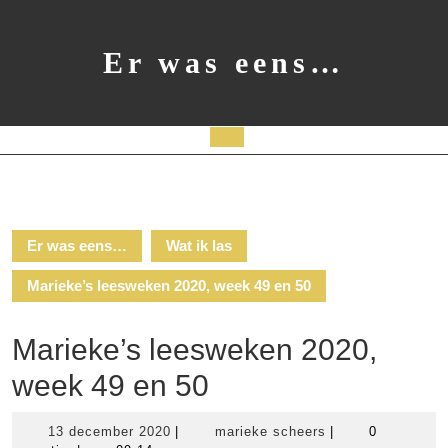
Ga
naar
de
Er was eens…
inhoud
Open
knop
Er was eens…
Wat ik las
Marieke’s leesweken 2020, week 49 en 50
Marieke’s leesweken 2020,
week 49 en 50
13
marieke
13 december 2020
|
marieke scheers
|
0