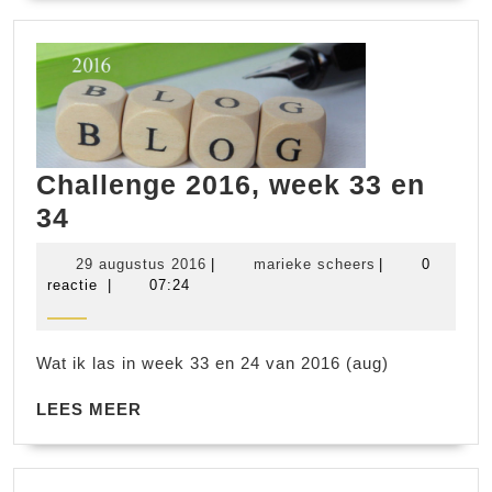
Challenge 2016, week 33 en
Challenge
34
2016,
29
marieke
29 augustus 2016
|
marieke scheers
|
0
week
augustus
scheers
reactie
|
07:24
2016
33
en
Wat ik las in week 33 en 24 van 2016 (aug)
34
LEES
LEES MEER
MEER