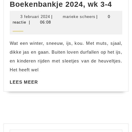
Boek
Boekenbankje 2024, wk 3-4
2024,
3
marieke
3 februari 2024
|
marieke scheers
|
0
wk
februari
scheers
reactie
|
06:08
2024
3-
4
Wat een winter, sneeuw, ijs, kou. Met muts, sjaal,
dikke jas en gaan. Buiten loven durfallen op het ijs,
en kinderen rijden met sleetjes van de heuveltjes.
Het heeft wel
LEES
LEES MEER
MEER