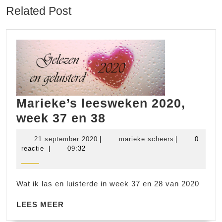
Related Post
Marieke’s leesweken 2020,
Marieke’s
week 37 en 38
leesweken
21
marieke
21 september 2020
|
marieke scheers
|
0
2020,
september
scheers
reactie
|
09:32
2020
week
37
Wat ik las en luisterde in week 37 en 28 van 2020
en
LEES
38
LEES MEER
MEER