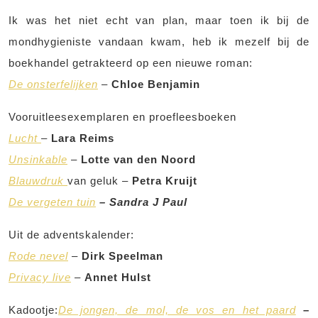
Ik was het niet echt van plan, maar toen ik bij de
mondhygieniste vandaan kwam, heb ik mezelf bij de
boekhandel getrakteerd op een nieuwe roman:
De onsterfelijken
–
Chloe Benjamin
Vooruitleesexemplaren en proefleesboeken
Lucht
–
Lara Reims
Unsinkable
–
Lotte van den Noord
Blauwdruk
van geluk –
Petra Kruijt
De vergeten tuin
– Sandra J Paul
Uit de adventskalender:
Rode nevel
–
Dirk Speelman
Privacy live
–
Annet Hulst
Kadootje:
De jongen, de mol, de vos en het paard
–