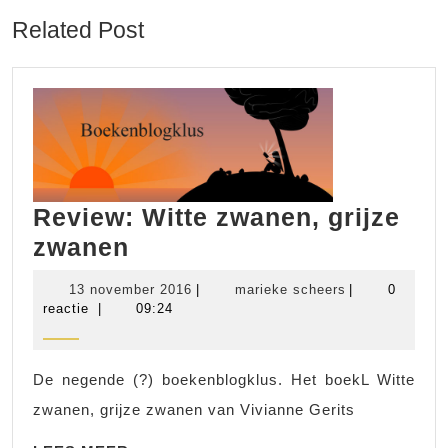
Related Post
Review: Witte zwanen, grijze
Review:
zwanen
Witte
13
marieke
13 november 2016
|
marieke scheers
|
0
zwanen,
november
scheers
reactie
|
09:24
2016
grijze
zwanen
De negende (?) boekenblogklus. Het boekL Witte
zwanen, grijze zwanen van Vivianne Gerits