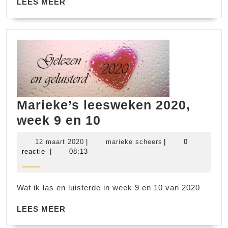
LEES
LEES MEER
MEER
Marieke’s leesweken 2020,
Marieke’s
week 9 en 10
leesweken
12
marieke
12 maart 2020
|
marieke scheers
|
0
2020,
maart
scheers
reactie
|
08:13
2020
week
9
Wat ik las en luisterde in week 9 en 10 van 2020
en
LEES
10
LEES MEER
MEER