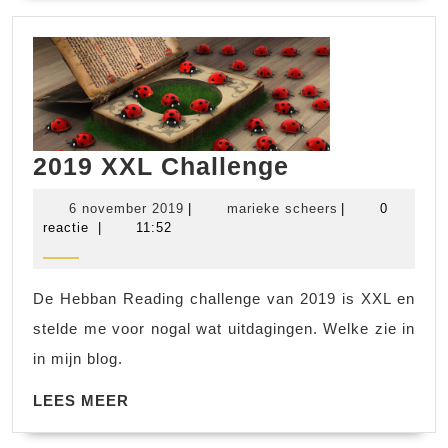
2019
2019 XXL Challenge
XXL
6
marieke
6 november 2019
|
marieke scheers
|
0
Challenge
november
scheers
reactie
|
11:52
2019
De Hebban Reading challenge van 2019 is XXL en
stelde me voor nogal wat uitdagingen. Welke zie in
in mijn blog.
LEES
LEES MEER
MEER