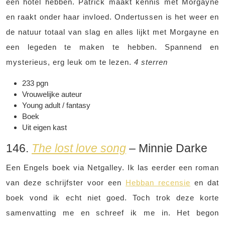
een hotel hebben. Patrick maakt kennis met Morgayne
en raakt onder haar invloed. Ondertussen is het weer en
de natuur totaal van slag en alles lijkt met Morgayne en
een legeden te maken te hebben. Spannend en
mysterieus, erg leuk om te lezen.
4 sterren
233 pgn
Vrouwelijke auteur
Young adult / fantasy
Boek
Uit eigen kast
146.
The lost love song
– Minnie Darke
Een Engels boek via Netgalley. Ik las eerder een roman
van deze schrijfster voor een
Hebban recensie
en dat
boek vond ik echt niet goed. Toch trok deze korte
samenvatting me en schreef ik me in. Het begon