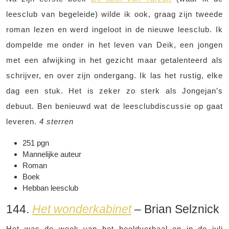
leesclub van begeleide) wilde ik ook, graag zijn tweede
roman lezen en werd ingeloot in de nieuwe leesclub. Ik
dompelde me onder in het leven van Deik, een jongen
met een afwijking in het gezicht maar getalenteerd als
schrijver, en over zijn ondergang. Ik las het rustig, elke
dag een stuk. Het is zeker zo sterk als Jongejan’s
debuut. Ben benieuwd wat de leesclubdiscussie op gaat
leveren.
4 sterren
251 pgn
Mannelijke auteur
Roman
Boek
Hebban leesclub
144.
Het wonderkabinet
– Brian Selznick
Het was de week van het beeldverhaal en in de juli