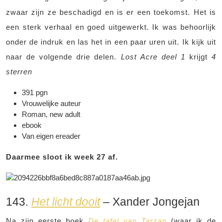
zwaar zijn ze beschadigd en is er een toekomst. Het is
een sterk verhaal en goed uitgewerkt. Ik was behoorlijk
onder de indruk en las het in een paar uren uit. Ik kijk uit
naar de volgende drie delen.
Lost Acre deel 1
krijgt
4
sterren
391 pgn
Vrouwelijke auteur
Roman, new adult
ebook
Van eigen ereader
Daarmee sloot ik week 27 af.
143.
Het licht dooit
– Xander Jongejan
Na zijn eerste boek
De tafel van Tarzan
(waar ik de