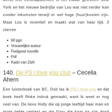
York en het nieuwe bedrijfje van Lou wat niet verder kan
zonder inkomsten terwijl er wel hoge (huur)kosten zijn.
Maar Lou is inventief en maakt wat van haar tijd.
3
sterren
60 pgn
Vrouwelijke auteur
Feelgood novelle
Pdf
Kado van Z&K
140.
De PS I love you club
– Cecelia
Ahern
Een luisterboek van BC. Ooit las ik
PS I love you
en dat
boek heeft flinke indruk gemaakt, want ik weet er nog
veel van. De lieve Holly die op jonge leeftijd haar man en
grote liefde verliest en die Gary die haar na zijn dood