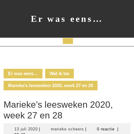
Ga
naar
de
Er was eens…
inhoud
Open
knop
Er was eens…
Wat ik las
Marieke’s leesweken 2020, week 27 en 28
Marieke’s leesweken 2020,
week 27 en 28
13
marieke
13 juli 2020
|
marieke scheers
|
0 reactie
|