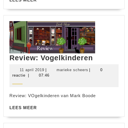
MEER
Review:
Review: Vogelkinderen
Vogelkin
11
marieke
11 april 2019
|
marieke scheers
|
0
april
scheers
reactie
|
07:46
2019
Review: VOgelkinderen van Mark Boode
LEES
LEES MEER
MEER