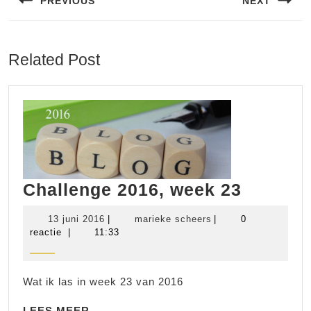
PREVIOUS
NEXT
Vorig
Volgend
bericht:
bericht:
Related Post
Challen
Challenge 2016, week 23
2016,
13
marieke
13 juni 2016
|
marieke scheers
|
0
week
juni
scheers
reactie
|
11:33
2016
23
Wat ik las in week 23 van 2016
LEES
LEES MEER