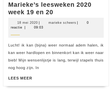
Marieke’s leesweken 2020
Marieke’s
week 19 en 20
leesweken
18
marieke
18 mei 2020
|
marieke scheers
|
0
2020
mei
scheers
reactie
|
09:03
2020
week
19
Lucht! ik kan (bijna) weer normaal adem halen, ik
en
kan weer hardlopen en binnenkort kan ik weer naar
20
bieb! Mijn wensenlijstje is lang, terwijl stapels thuis
nog hoog zijn. In
LEES
LEES MEER
MEER