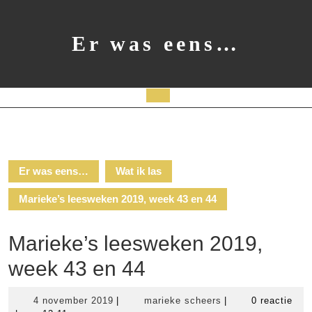
Ga
naar
de
Er was eens…
inhoud
Open
knop
Er was eens…
Wat ik las
Marieke’s leesweken 2019, week 43 en 44
Marieke’s leesweken 2019,
week 43 en 44
4
marieke
4 november 2019
|
marieke scheers
|
0 reactie