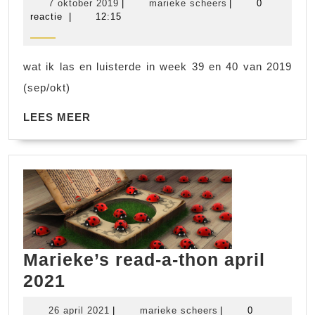
7
marieke
7 oktober 2019
|
marieke scheers
|
0
2019,
oktober
scheers
reactie
|
12:15
2019
week
39
wat ik las en luisterde in week 39 en 40 van 2019
en
(sep/okt)
40
LEES
LEES MEER
MEER
Marieke’s read-a-thon april
Marieke’s
2021
read-
26
marieke
26 april 2021
|
marieke scheers
|
0