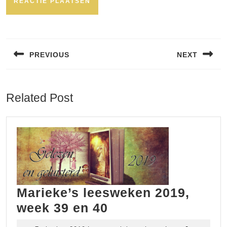
Bericht
navigatie
PREVIOUS
NEXT
Vorig
Volgend
bericht:
bericht:
Related Post
Marieke’s leesweken 2019,
Marieke’s
week 39 en 40
leesweken