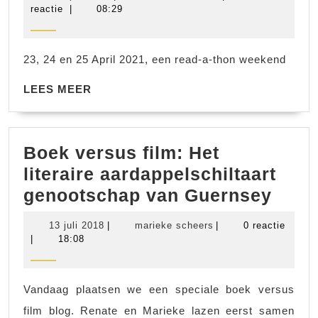
a-
april
scheers
reactie
|
08:29
2021
thon
april
23, 24 en 25 April 2021, een read-a-thon weekend
2021
LEES
LEES MEER
MEER
Boek versus film: Het
literaire aardappelschiltaart
Boek
genootschap van Guernsey
vers
13
marieke
13 juli 2018
|
marieke scheers
|
0 reactie
film:
juli
scheers
|
18:08
2018
Het
liter
Vandaag plaatsen we een speciale boek versus
aarda
film blog. Renate en Marieke lazen eerst samen