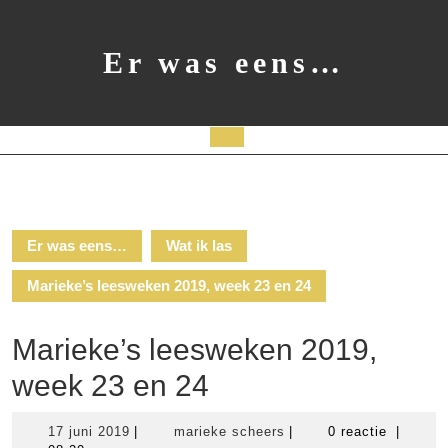
Ga
naar
de
Er was eens…
inhoud
Open
knop
Er was eens…
Wat ik las
Marieke’s leesweken 2019, week 23 en 24
Marieke’s leesweken 2019,
week 23 en 24
17
marieke
17 juni 2019
|
marieke scheers
|
0 reactie
|