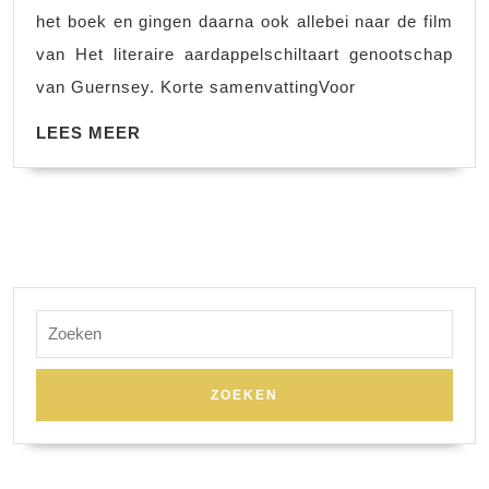
geno
het boek en gingen daarna ook allebei naar de film
van
van Het literaire aardappelschiltaart genootschap
Guer
van Guernsey. Korte samenvattingVoor
LEES
LEES MEER
MEER
Zoek
naar: