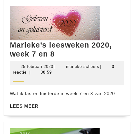
Marieke’s leesweken 2020,
Marieke’s
week 7 en 8
leesweken
25
marieke
25 februari 2020
|
marieke scheers
|
0
2020,
februari
scheers
reactie
|
08:59
2020
week
7
Wat ik las en luisterde in week 7 en 8 van 2020
en
LEES
8
LEES MEER
MEER