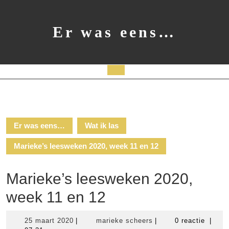
Ga
naar
de
Er was eens…
inhoud
Open
knop
Er was eens…
Wat ik las
Marieke’s leesweken 2020, week 11 en 12
Marieke’s leesweken 2020,
week 11 en 12
25
marieke
25 maart 2020
|
marieke scheers
|
0 reactie
|