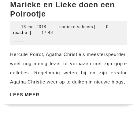
Marieke en Lieke doen een
Marieke
Poirootje
en
16
marieke
16 mei 2018
|
marieke scheers
|
0
Lieke
mei
scheers
reactie
|
17:48
2018
doen
een
Hercule Poirot, Agatha Christie’s meesterspeurder,
Poirootje
weet nog menig lezer te verbazen met zijn grijze
celletjes. Regelmatig weten hij en zijn creator
Agatha Christie weer op te duiken in nieuwe blogs,
LEES
LEES MEER
MEER