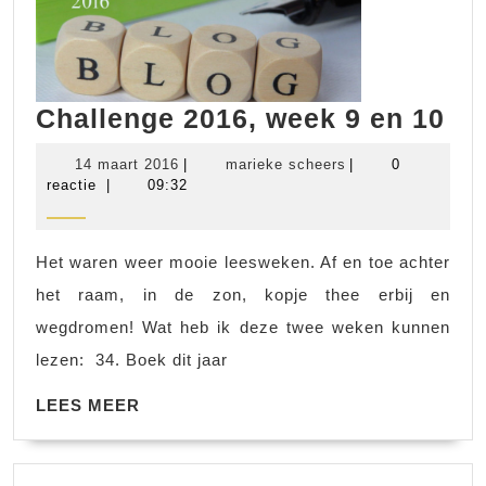
Ch
Challenge 2016, week 9 en 10
20
14
marieke
14 maart 2016
|
marieke scheers
|
0
we
maart
scheers
reactie
|
09:32
2016
9
en
Het waren weer mooie leesweken. Af en toe achter
10
het raam, in de zon, kopje thee erbij en
wegdromen! Wat heb ik deze twee weken kunnen
lezen: 34. Boek dit jaar
LEES
LEES MEER
MEER