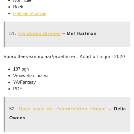
Non fictie
Boek
Hebban recensie
51.
Als doden dromen
– Mel Hartman
Vooruitleesexemplaar/proeflezen. Komt uit in juni 2020
197 pgn
Vrouwelijke auteur
YA/Fantasy
PDF
52.
Daar waar de rivierkreeften zingen
– Delia
Owens