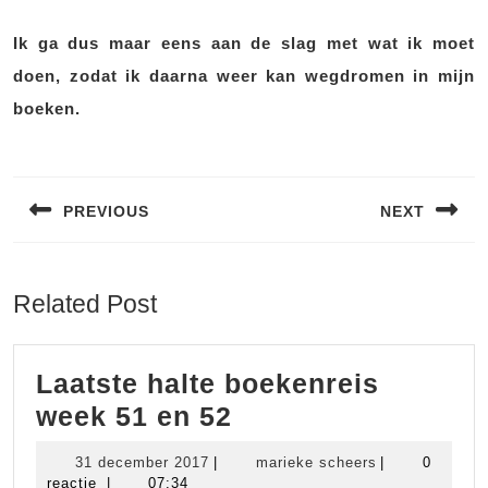
Ik ga dus maar eens aan de slag met wat ik moet
doen, zodat ik daarna weer kan wegdromen in mijn
boeken.
Bericht
navigatie
PREVIOUS
NEXT
Vorig
Volgend
bericht:
bericht:
Related Post
Laatste halte boekenreis
Laatste
week 51 en 52
halte
31
marieke
31 december 2017
|
marieke scheers
|
0
boekenreis
december
scheers
reactie
|
07:34