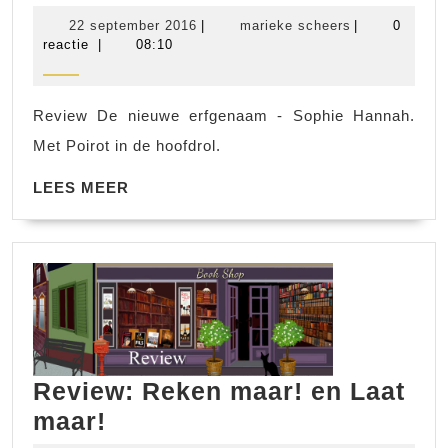
De
22
marieke
22 september 2016
|
marieke scheers
|
0
nieuwe
september
scheers
reactie
|
08:10
2016
erfgenaam
Review De nieuwe erfgenaam - Sophie Hannah.
Met Poirot in de hoofdrol.
LEES
LEES MEER
MEER
Review: Reken maar! en Laat
Review:
maar!