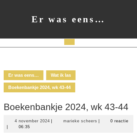
Ga
naar
de
Er was eens…
inhoud
Open
knop
Er was eens…
Wat ik las
Boekenbankje 2024, wk 43-44
Boekenbankje 2024, wk 43-44
4
marieke
4 november 2024
|
marieke scheers
|
0 reactie
november
scheers
|
06:35
2024