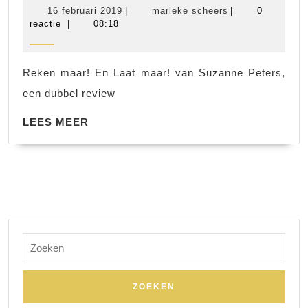
Reken
16
marieke
16 februari 2019
|
marieke scheers
|
0
maar!
februari
scheers
reactie
|
08:18
2019
en
Laat
Reken maar! En Laat maar! van Suzanne Peters,
maar!
een dubbel review
LEES
LEES MEER
MEER
Zoek
naar: