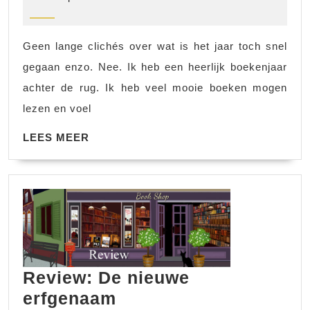
2017
week
51
Geen lange clichés over wat is het jaar toch snel
en
gegaan enzo. Nee. Ik heb een heerlijk boekenjaar
52
achter de rug. Ik heb veel mooie boeken mogen
lezen en voel
LEES
LEES MEER
MEER
Review: De nieuwe
Review:
erfgenaam