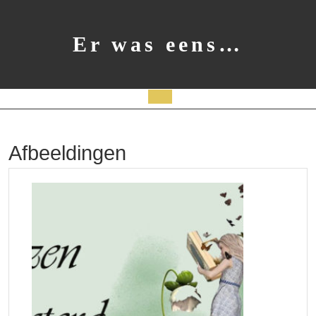
Ga
naar
de
Er was eens…
inhoud
Open
knop
Afbeeldingen