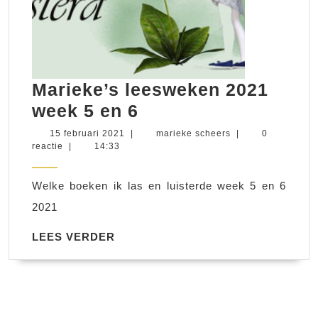
Marieke’s leesweken 2021
Marieke’s
week 5 en 6
leesweken
15
marieke
15 februari 2021
|
marieke scheers
|
0
februari
scheers
reactie
|
14:33
2021
2021
week
Welke boeken ik las en luisterde week 5 en 6
5
2021
en
6
LEES
LEES VERDER
VERDER