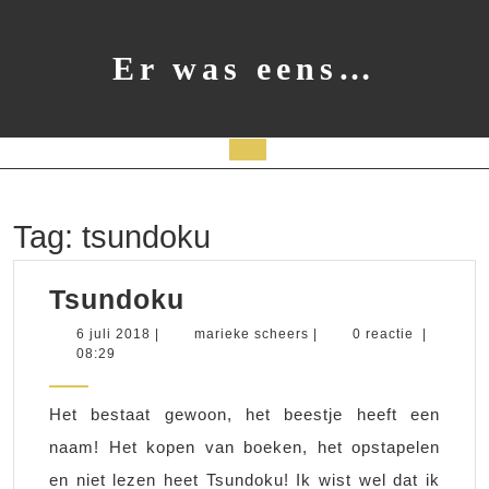
Ga
naar
de
Er was eens…
inhoud
Open
knop
Tag:
tsundoku
Tsundoku
Tsundoku
6
marieke
6 juli 2018
|
marieke scheers
|
0 reactie
|
juli
scheers
08:29
2018
Het bestaat gewoon, het beestje heeft een
naam! Het kopen van boeken, het opstapelen
en niet lezen heet Tsundoku! Ik wist wel dat ik