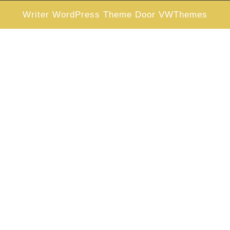
Writer WordPress Theme
Door VWThemes
Scroll
omhoog