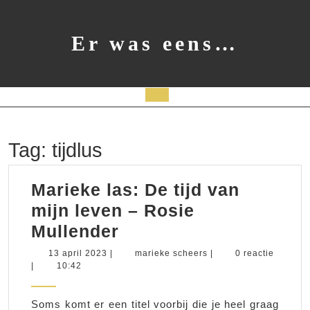
Ga
naar
de
Er was eens…
inhoud
Open
knop
Tag:
tijdlus
Marieke las: De tijd van
mijn leven – Rosie
Marieke
Mullender
las:
13
marieke
13 april 2023
|
marieke scheers
|
0 reactie
april
scheers
|
10:42
De
2023
tijd
Soms komt er een titel voorbij die je heel graag