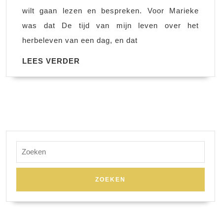
van
wilt gaan lezen en bespreken. Voor Marieke
mijn
was dat De tijd van mijn leven over het
leven
herbeleven van een dag, en dat
–
Rosie
LEES
LEES VERDER
VERDER
Mullender
Zoek
naar: