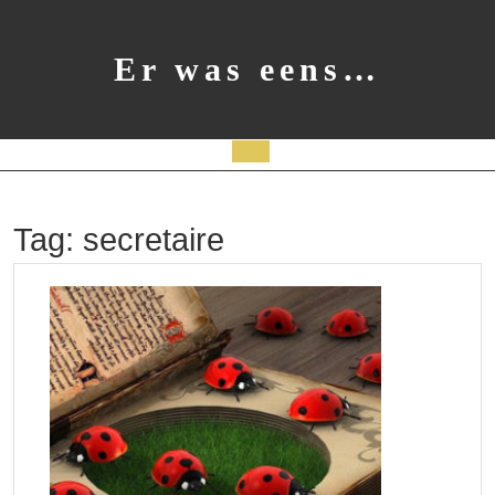
Ga
naar
de
Er was eens…
inhoud
Open
knop
Tag:
secretaire