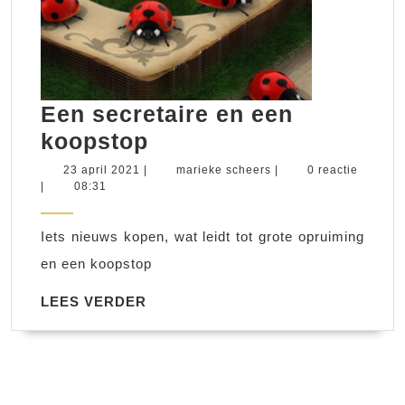
Een secretaire en een
Een
koopstop
secretaire
23
marieke
23 april 2021
|
marieke scheers
|
0 reactie
april
scheers
|
08:31
en
2021
een
Iets nieuws kopen, wat leidt tot grote opruiming
koopstop
en een koopstop
LEES
LEES VERDER
VERDER