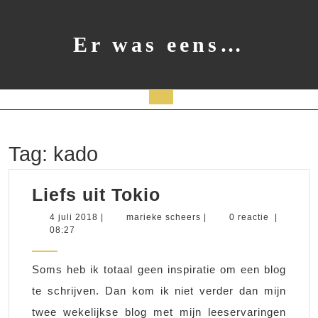
Ga
naar
de
Er was eens…
inhoud
Open
knop
Tag:
kado
Liefs
Liefs uit Tokio
uit
4
marieke
4 juli 2018
|
marieke scheers
|
0 reactie
|
juli
scheers
08:27
Tokio
2018
Soms heb ik totaal geen inspiratie om een blog
te schrijven. Dan kom ik niet verder dan mijn
twee wekelijkse blog met mijn leeservaringen