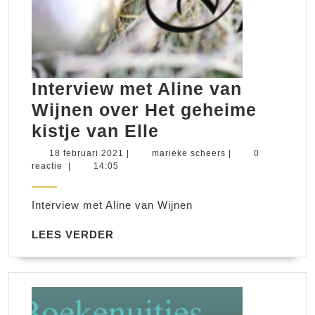
Interview met Aline van
Wijnen over Het geheime
Interview
kistje van Elle
met
18
marieke
18 februari 2021
|
marieke scheers
|
0
februari
scheers
reactie
|
14:05
Aline
2021
van
Interview met Aline van Wijnen
Wijnen
over
LEES
LEES VERDER
VERDER
Het
geheime
kistje