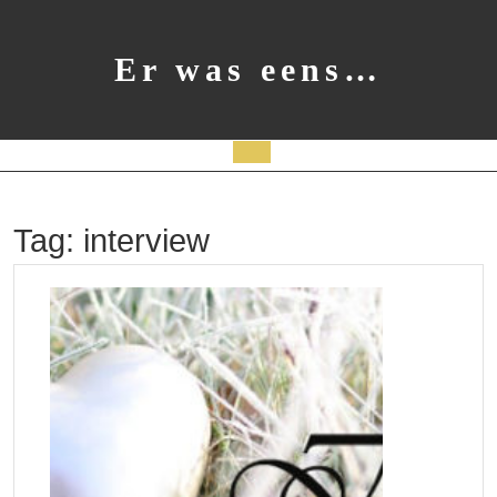
Ga
naar
de
Er was eens…
inhoud
Open
knop
Tag:
interview