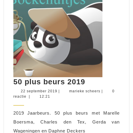
van
Elle
50
50 plus beurs 2019
plus
22
marieke
22 september 2019
|
marieke scheers
|
0
september
scheers
reactie
|
12:21
beurs
2019
2019
2019 Jaarbeurs. 50 plus beurs met Marelle
Boersma, Charles den Tex, Gerda van
Wageningen en Daphne Deckers