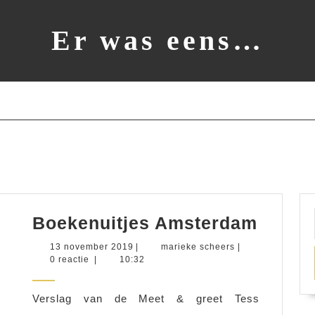
Er was eens…
Boeke
Boekenuitjes Amsterdam
Amste
13
marieke
13 november 2019
|
marieke scheers
|
november
scheers
0 reactie
|
10:32
2019
Verslag van de Meet & greet Tess