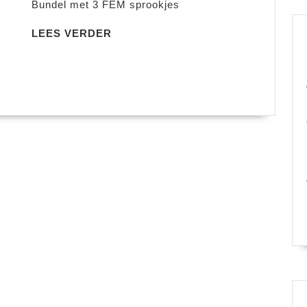
Bundel met 3 FEM sprookjes
LEES
LEES VERDER
VERDER