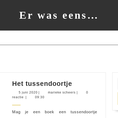
Er was eens…
Het
Het tussendoortje
tussendoortj
5
marieke
5 juni 2020
|
marieke scheers
|
0
juni
scheers
reactie
|
09:30
2020
Mag je een boek een tussendoortje