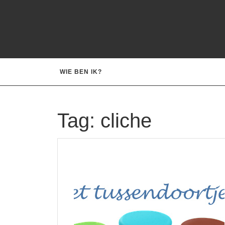
Ga
naar
de
inhoud
WIE BEN IK?
Tag:
cliche