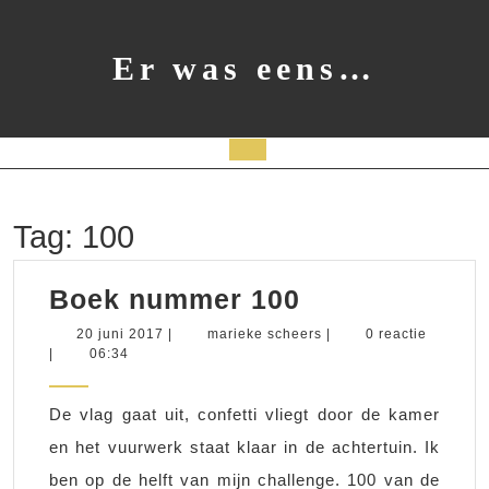
Ga
naar
de
Er was eens…
inhoud
Open
knop
Tag:
100
Boek
Boek nummer 100
nummer
20
marieke
20 juni 2017
|
marieke scheers
|
0 reactie
juni
scheers
|
06:34
100
2017
De vlag gaat uit, confetti vliegt door de kamer
en het vuurwerk staat klaar in de achtertuin. Ik
ben op de helft van mijn challenge. 100 van de