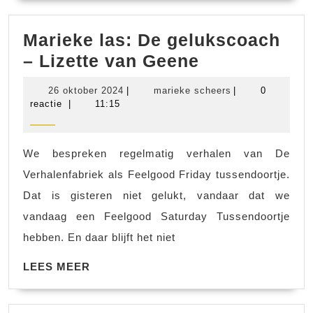
Marieke las: De gelukscoach
Marieke
– Lizette van Geene
las:
26
marieke
26 oktober 2024
|
marieke scheers
|
0
De
oktober
scheers
reactie
|
11:15
2024
gelukscoach
–
We bespreken regelmatig verhalen van De
Lizette
Verhalenfabriek als Feelgood Friday tussendoortje.
van
Dat is gisteren niet gelukt, vandaar dat we
Geene
vandaag een Feelgood Saturday Tussendoortje
hebben. En daar blijft het niet
LEES
LEES MEER
MEER