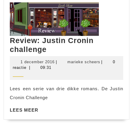
Review: Justin Cronin
Review:
challenge
Justin
1
marieke
1 december 2016
|
marieke scheers
|
0
Cronin
december
scheers
reactie
|
09:31
2016
challenge
Lees een serie van drie dikke romans. De Justin
Cronin Challenge
LEES
LEES MEER
MEER