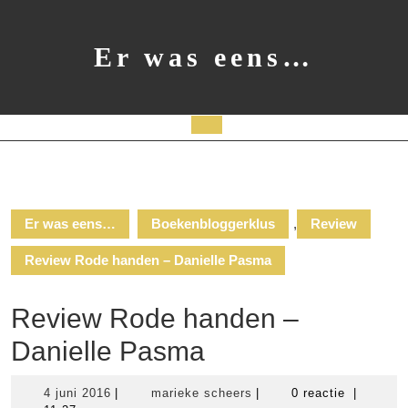
Ga
naar
de
Er was eens…
inhoud
Open
knop
Er was eens…
Boekenbloggerklus
,
Review
Review Rode handen – Danielle Pasma
Review Rode handen –
Danielle Pasma
4
marieke
4 juni 2016
|
marieke scheers
|
0 reactie
|