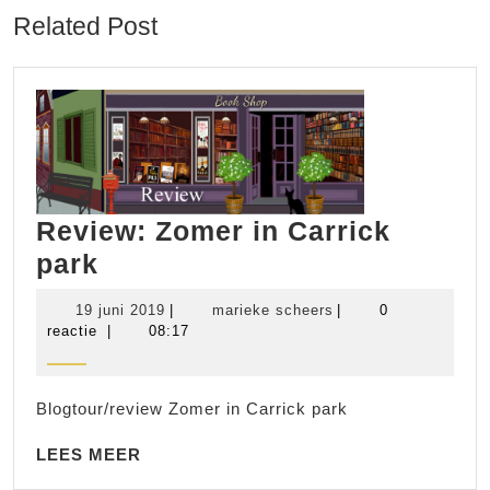
Related Post
Review: Zomer in Carrick
Review:
park
Zomer
19
marieke
19 juni 2019
|
marieke scheers
|
0
in
juni
scheers
reactie
|
08:17
2019
Carrick
park
Blogtour/review Zomer in Carrick park
LEES
LEES MEER
MEER