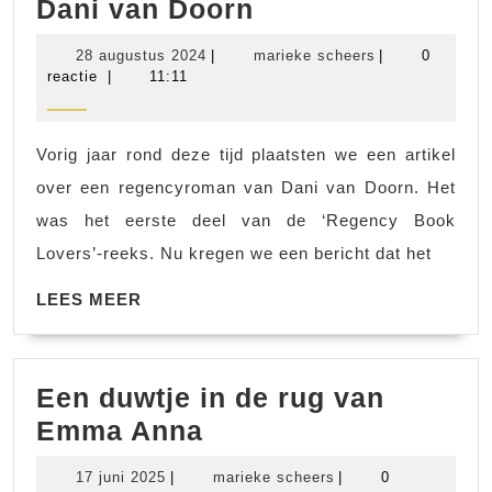
Marieke
Dani van Doorn
las:
28
marieke
28 augustus 2024
|
marieke scheers
|
0
Miss
augustus
scheers
reactie
|
11:11
2024
Mouse
–
Vorig jaar rond deze tijd plaatsten we een artikel
Dani
over een regencyroman van Dani van Doorn. Het
van
was het eerste deel van de ‘Regency Book
Doorn
Lovers’-reeks. Nu kregen we een bericht dat het
LEES
LEES MEER
MEER
Een duwtje in de rug van
Een
Emma Anna
duwtje
17
marieke
17 juni 2025
|
marieke scheers
|
0