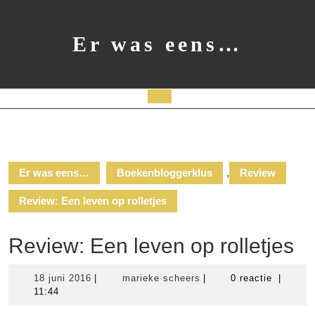
Ga
naar
de
Er was eens…
inhoud
Open
knop
Er was eens…
Boekenbloggerklus
,
Review
Review: Een leven op rolletjes
Review: Een leven op rolletjes
18
marieke
18 juni 2016
|
marieke scheers
|
0 reactie
|
juni
scheers
11:44
2016