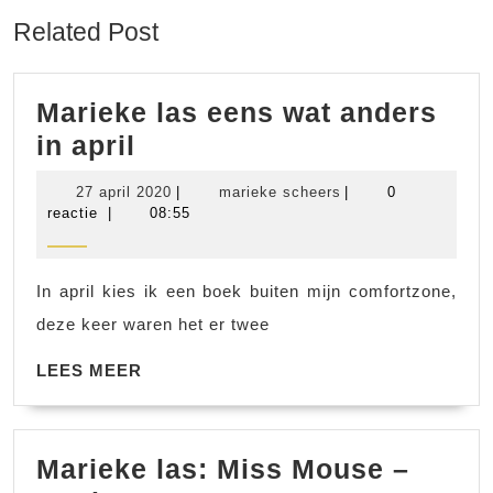
Related Post
Marieke las eens wat anders
Marieke
in april
las
27
marieke
27 april 2020
|
marieke scheers
|
0
eens
april
scheers
reactie
|
08:55
2020
wat
anders
In april kies ik een boek buiten mijn comfortzone,
in
deze keer waren het er twee
april
LEES
LEES MEER
MEER
Marieke las: Miss Mouse –