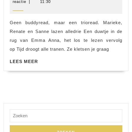
in
juni
scheers
reactie
|
11:30
2025
de
rug
Geen buddyread, maar een trioread. Marieke,
van
Renate en Sanne lazen alledrie Een duwtje in de
Emma
rug van Emma Anna, het los te lezen vervolg
Anna
op Tijd droogt alle tranen. Ze kletsen je graag
LEES
LEES MEER
MEER
Zoek
naar: