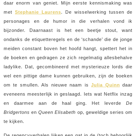
daar enorm van geniet. Mijn eerste kennismaking was
met
Stephanie Laurens
. De wisselwerking tussen de
personages en de humor in die verhalen vond ik
bijzonder. Daarnaast is het een beetje stout, want
ondanks de etiquetteregels en de ‘schande’ die de jonge
meiden constant boven het hoofd hangt, spettert het in
de boeken en gedragen ze zich regelmatig allesbehalve
ladylike. Dat, gecombineerd met mysterieuze lords die
wel een pittige dame kunnen gebruiken, zijn de boeken
om te smullen. Als nieuwe naam is
Julia Quinn
daar
eveneens meesterlijk in geslaagd. Iets wat Netflix inzag
en daarmee aan de haal ging. Het leverde
De
Bridgertons
en
Queen Elisabeth
op, geweldige series om
te kijken.
De regencyverhalen lijken een gat in de (toch behoorlijk