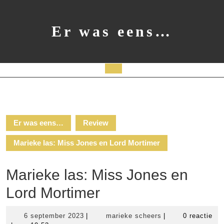
Ga
naar
de
Er was eens…
inhoud
Open
knop
Er was eens…
Review
Marieke las: Miss Jones en Lord Mortimer
Marieke las: Miss Jones en
Lord Mortimer
6
marieke
6 september 2023
|
marieke scheers
|
0 reactie