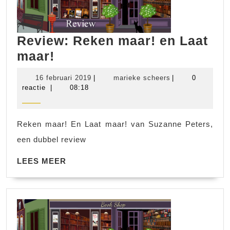
Review: Reken maar! en Laat
Review:
maar!
Reken
16
marieke
16 februari 2019
|
marieke scheers
|
0
maar!
februari
scheers
reactie
|
08:18
2019
en
Laat
Reken maar! En Laat maar! van Suzanne Peters,
maar!
een dubbel review
LEES
LEES MEER
MEER