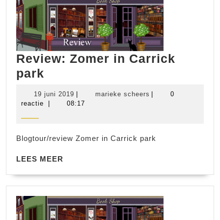
Review: Zomer in Carrick
Review:
park
Zomer
19
marieke
19 juni 2019
|
marieke scheers
|
0
in
juni
scheers
reactie
|
08:17
2019
Carrick
park
Blogtour/review Zomer in Carrick park
LEES
LEES MEER
MEER