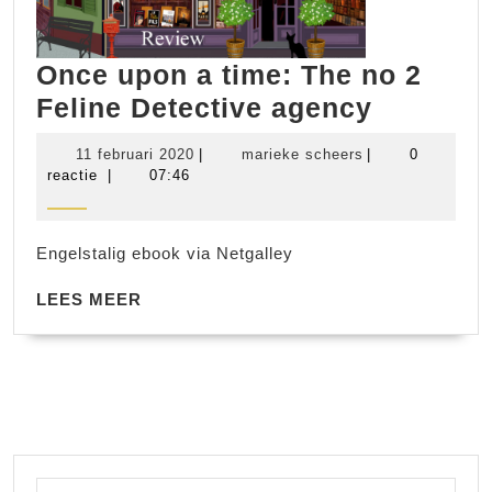
Once upon a time: The no 2
Once
Feline Detective agency
upon
11
marieke
11 februari 2020
|
marieke scheers
|
0
a
februari
scheers
reactie
|
07:46
2020
time:
The
Engelstalig ebook via Netgalley
no
LEES
2
LEES MEER
MEER
Feline
Detectiv
agency
Zoek