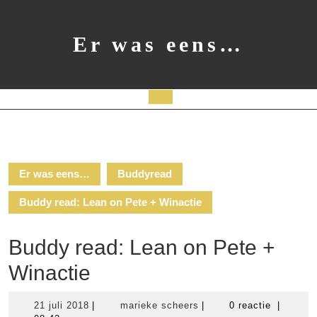
Ga
naar
de
Er was eens…
inhoud
Open
knop
Er was eens…
Buddyread
Buddy read: Lean on Pete + Winactie
Buddy read: Lean on Pete +
Winactie
21
marieke
21 juli 2018
|
marieke scheers
|
0 reactie
|