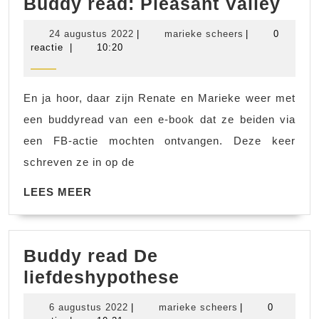
Bud
Buddy read: Pleasant Valley
read
24
marieke
24 augustus 2022
|
marieke scheers
|
0
Ple
augustus
scheers
reactie
|
10:20
2022
Vall
En ja hoor, daar zijn Renate en Marieke weer met
een buddyread van een e-book dat ze beiden via
een FB-actie mochten ontvangen. Deze keer
schreven ze in op de
LEES
LEES MEER
MEER
Buddy read De
Buddy
liefdeshypothese
read
6
marieke
6 augustus 2022
|
marieke scheers
|
0