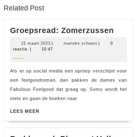
Related Post
Groep
Groepsread: Zomerzussen
Zome
15
marieke
15 maart 2023
|
marieke scheers
|
0
maart
scheers
reactie
|
10:47
2023
Als er op social media een oproep verschijnt voor
een feelgoodroman, dan pakken de dames van
Fabulous Feelgood dat graag op. Soms wordt het
niets en gaan de boeken naar
LEES
LEES MEER
MEER