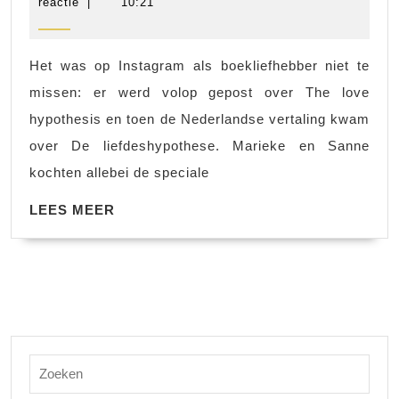
De
augustus
scheers
reactie
|
10:21
2022
liefdeshypothe
Het was op Instagram als boekliefhebber niet te
missen: er werd volop gepost over The love
hypothesis en toen de Nederlandse vertaling kwam
over De liefdeshypothese. Marieke en Sanne
kochten allebei de speciale
LEES
LEES MEER
MEER
Zoek
naar: