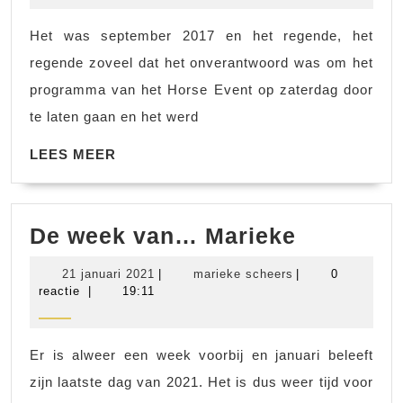
Het was september 2017 en het regende, het
regende zoveel dat het onverantwoord was om het
programma van het Horse Event op zaterdag door
te laten gaan en het werd
LEES
LEES MEER
MEER
De
De week van… Marieke
week
21
marieke
21 januari 2021
|
marieke scheers
|
0
van…
januari
scheers
reactie
|
19:11
2021
Marieke
Er is alweer een week voorbij en januari beleeft
zijn laatste dag van 2021. Het is dus weer tijd voor