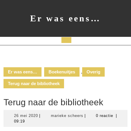
Ga
naar
de
Er was eens…
inhoud
Open
knop
Er was eens…
Boekenuitjes
,
Overig
Terug naar de bibliotheek
Terug naar de bibliotheek
26
marieke
26 mei 2020
|
marieke scheers
|
0 reactie
|
mei
scheers
09:19
2020