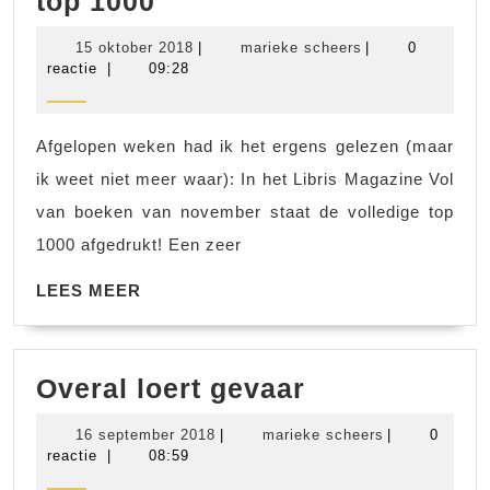
Vol
top 1000
van
15
marieke
15 oktober 2018
|
marieke scheers
|
0
boeken
oktober
scheers
reactie
|
09:28
2018
en
de
Afgelopen weken had ik het ergens gelezen (maar
Hebban
ik weet niet meer waar): In het Libris Magazine Vol
top
van boeken van november staat de volledige top
1000
1000 afgedrukt! Een zeer
LEES
LEES MEER
MEER
Overal
Overal loert gevaar
loert
16
marieke
16 september 2018
|
marieke scheers
|
0
gevaar
september
scheers
reactie
|
08:59
2018