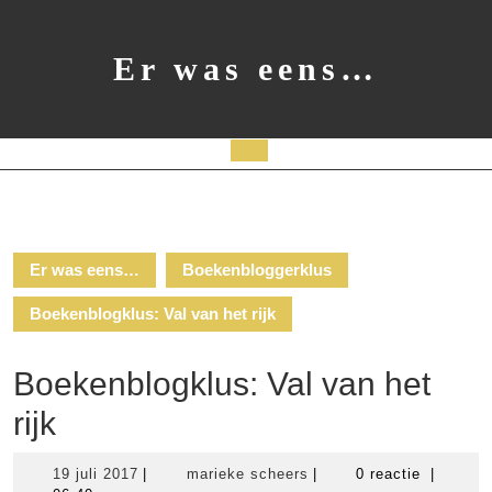
Ga
naar
de
Er was eens…
inhoud
Open
knop
Er was eens…
Boekenbloggerklus
Boekenblogklus: Val van het rijk
Boekenblogklus: Val van het
rijk
19
marieke
19 juli 2017
|
marieke scheers
|
0 reactie
|