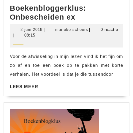
Boekenbloggerklus:
Boekenblogger
Onbescheiden ex
Onbescheiden
2
marieke
2 juni 2018
|
marieke scheers
|
0 reactie
ex
juni
scheers
|
08:15
2018
Voor de afwisseling in mijn lezen vind ik het fijn om
zo af en toe een boek op te pakken met korte
verhalen. Het voordeel is dat je die tussendoor
LEES
LEES MEER
MEER