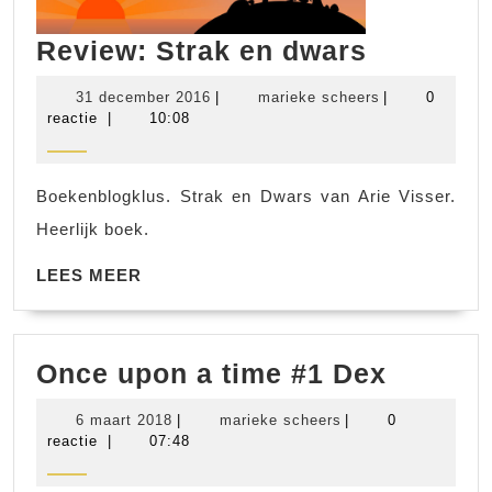
Review:
Review: Strak en dwars
Strak
31
marieke
31 december 2016
|
marieke scheers
|
0
en
december
scheers
reactie
|
10:08
2016
dwars
Boekenblogklus. Strak en Dwars van Arie Visser.
Heerlijk boek.
LEES
LEES MEER
MEER
Once
Once upon a time #1 Dex
upon
6
marieke
6 maart 2018
|
marieke scheers
|
0
a
maart
scheers
reactie
|
07:48
2018
time