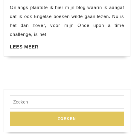
#1
Onlangs plaatste ik hier mijn blog waarin ik aangaf
Dex
dat ik ook Engelse boeken wilde gaan lezen. Nu is
het dan zover, voor mijn Once upon a time
challenge, is het
LEES
LEES MEER
MEER
Zoek
naar: